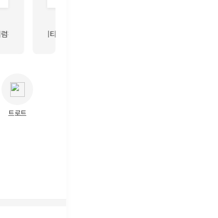
란히 빛나는별 언제나처럼 꽃길만 걸으세요 이찬원 평생인연 시절인연 행복인 이찬원 응
 짱 / 사니와쭝라미 평생 플레이브 하자 플레이브 사랑해 / 눼에 에이티즈야 에이티니가 곁에
합니다 / 찬사랑해7 DONT FORGET TO VOTE FOR SEOKJIN / 
최수호 큰거온다 🍀 💕 
트로트