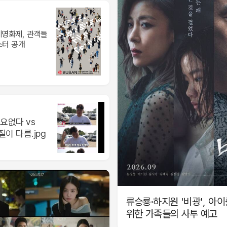
제영화제, 관객들
스터 공개
요없다 vs
이 다름.jpg
류승룡·하지원 '비광', 아
위한 가족들의 사투 예고