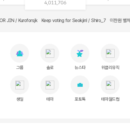
4,011,706
jk Keep voting for Seokjin! / Shiro_7 이찬원 별처럼찬
PLAVE💙💜💗❤️🖤PLAVE💙💜💗❤️🖤 / 반물운 내일 또 올게♡ 에이티즈
임영웅 빛나는 당신을 응원합니다 / 쮸안 이찬원 하늘여행 대박기원 
그룹
솔로
뉴스타
위클리뮤직
생일
테마
포토톡
테마월드컵