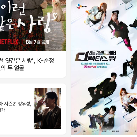
이런 엿같은 사랑', K-순정
의 두 얼굴
아 시즌2' 정우성,
재개