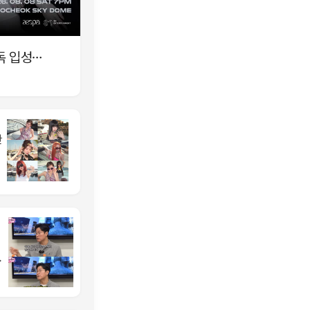
독 입성…
한