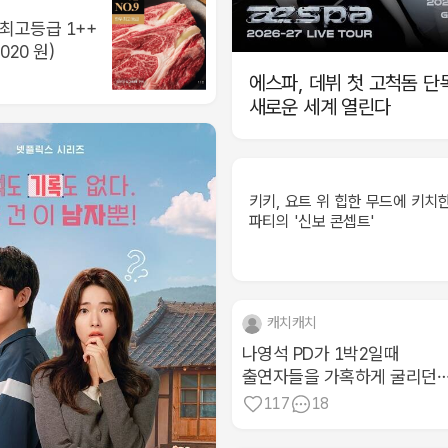
우 최고등급 1++
,020 원)
에스파, 데뷔 첫 고척돔 단
새로운 세계 열린다
키키, 요트 위 힙한 무드에 키치
파티의 '신보 콘셉트'
캐치캐치
나영석 PD가 1박2일때
출연자들을 가혹하게 굴리던
이유
117
18