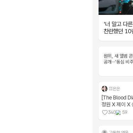
'너 말고 다른
찬란했던 10
원위, 새 앨범 
공개…'동심 비주
II은은
[The Blood Di
정원 X 제이 X 성
340
59
고독한 영웅