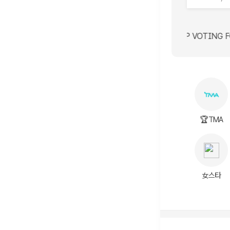
EOKJIN / KuroKh KEEP VOTING FOR JIN / Kurofors
Skoryh PLAVE💙💜💗❤️🖤PLAVE💙💜💗❤️🖤PLAVE💙💜💗❤️
🏆TMA
女스타