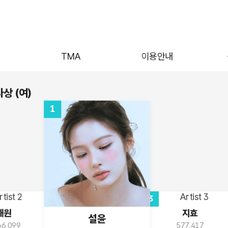
십
TMA
이용안내
상 (여)
1
3
해원
지효
설윤
66,099
577,417