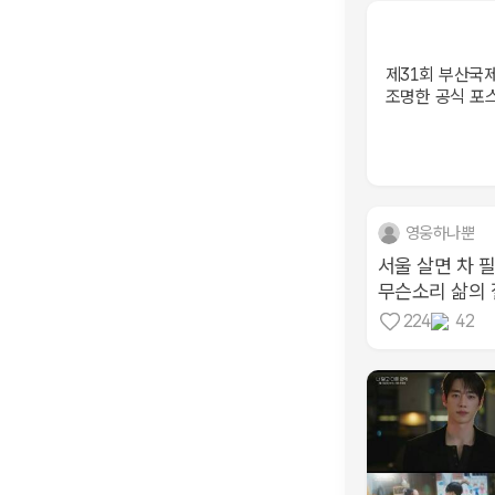
제31회 부산국
조명한 공식 포
영웅하나뿐
서울 살면 차 필
무슨소리 삶의 질
224
42