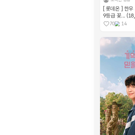
[ 롯데온 ] 한
9등급 꽃... (18
70
14