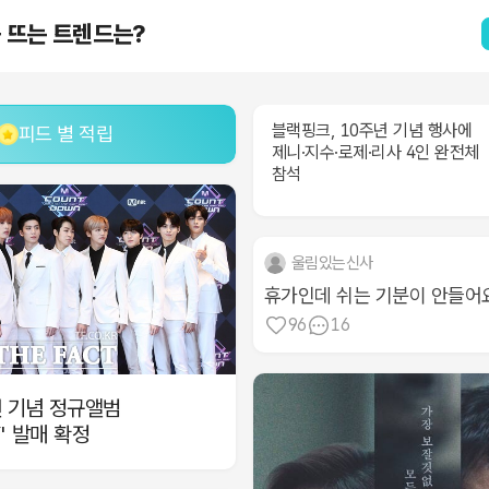
즘 뜨는 트렌드는?
블랙핑크, 10주년 기념 행사에
피드 별 적립
제니·지수·로제·리사 4인 완전체
참석
울림있는신사
휴가인데 쉬는 기분이 안들어
96
16
년 기념 정규앨범
Y' 발매 확정