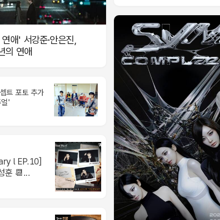
 연애' 서강준·안은진,
년의 연애
콘셉트 포토 추가
얼'
ary l EP.10]
훈 📆...