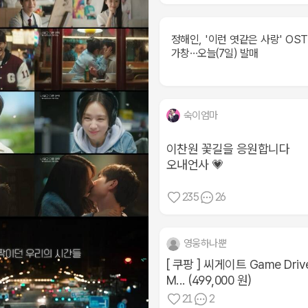
정해인, '이런 엿같은 사랑' OST
가창…오늘(7일) 발매
숙이엄마
이찬원 꽃길을 응원합니다
오내언사 💗
235
26
영웅하나뿐
[ 쿠팡 ] 씨게이트 Game Driv
M... (499,000 원)
21
2