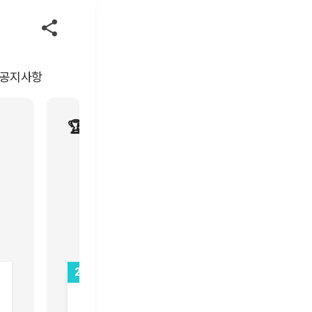
공지사항
🏆글로벌 핫스타상
1
2
PLAVE (플레이브)
AHOF (아홉)
2,240,220
6,176,591