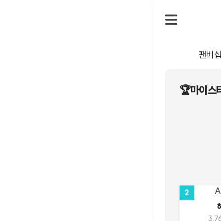
팬버
🏆마이스타
2
3,7