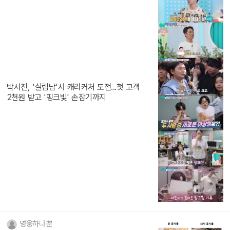
박서진, '살림남'서 캐리커처 도전...첫 고객
2천원 받고 '핑크빛' 손잡기까지
영웅하나뿐