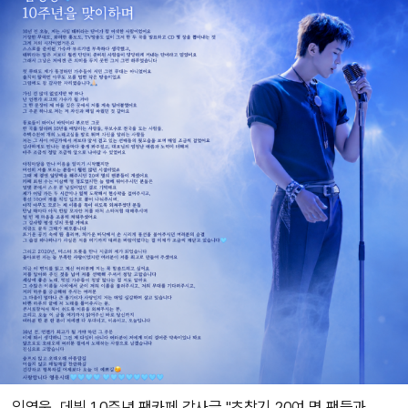
임영웅, 데뷔 10주년 팬카페 감사글 "초창기 20여 명 팬들과