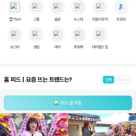
🏆TMA
그룹
솔로
뉴스타
위클리뮤직
트로트
女스타
생일
테마
포토톡
테마월드컵
홈 피드 | 요즘 뜨는 트렌드는?
전체
마이스타
피드 별 적립