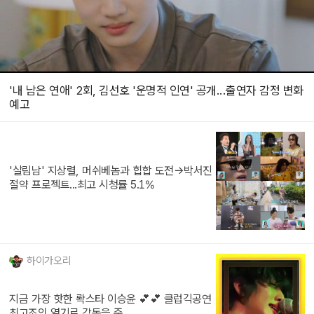
'내 남은 연애' 2회, 김선호 '운명적 인연' 공개...출연자 감정 변화
예고
'살림남' 지상렬, 머쉬베놈과 힙합 도전→박서진
절약 프로젝트...최고 시청률 5.1%
하이가오리
지금 가장 핫한 롹스타 이승윤 💕💕 클럽긱공연
최고조의 열기로 감동을 준...