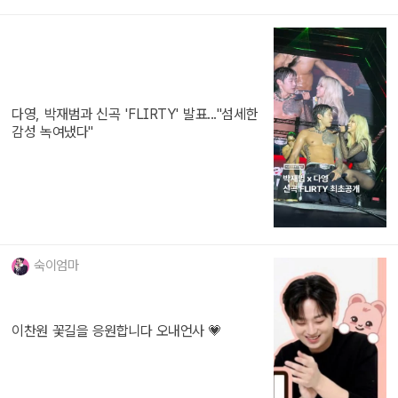
다영, 박재범과 신곡 'FLIRTY' 발표..."섬세한
감성 녹여냈다"
숙이엄마
이찬원 꽃길을 응원합니다 오내언사 💗