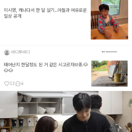
이시영, 캐나다서 한 달 살기...아들과 여유로운
일상 공개
바디투바디
태어난지 한달정도 된 거 같은 시고르자브종.🐶
🐶🐶
12
4