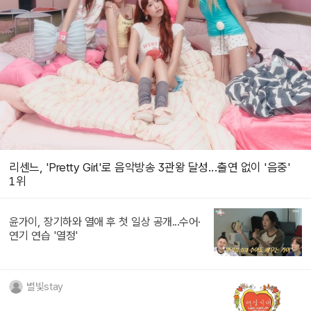
리센느, 'Pretty Girl'로 음악방송 3관왕 달성...출연 없이 '음중'
1위
윤가이, 장기하와 열애 후 첫 일상 공개...수어·
연기 연습 '열정'
별빛stay