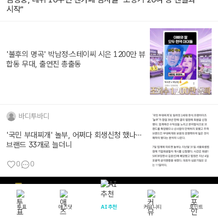
시작"
'불후의 명곡' 박남정·스테이씨 시은 1200만 뷰
합동 무대, 출연진 총출동
바디투바디
'국민 부대찌개' 놀부, 어쩌다 회생신청 했나…
브랜드 33개로 늘더니
0
0
투표
애즈닷
AI 추천
커뮤니티
포인트