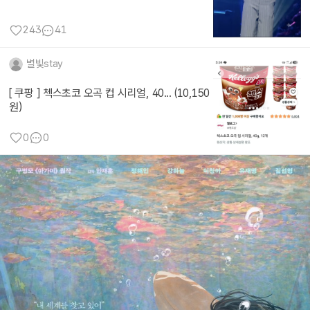
243
41
별빛stay
[ 쿠팡 ] 첵스초코 오곡 컵 시리얼, 40... (10,150
원)
0
0