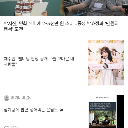
박서진, 민화 취미에 2~3천만 원 소비...동생 박효정과 '만원의
행복' 도전
채수빈, 팬미팅 현장 공개..."늘 고마운 내
사람들"
베이비마일로
삼계탕에 팝콘 넣어먹는 윤남노 🐖