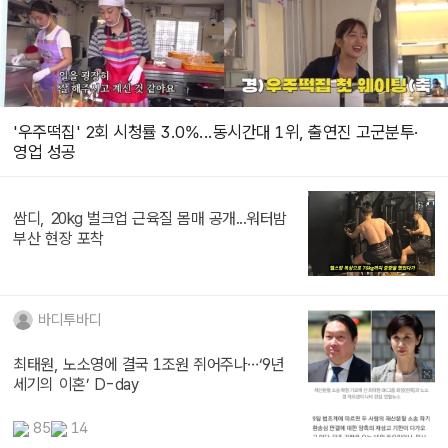
'우주떡집' 2회 시청률 3.0%...동시간대 1위, 출연진 고군분투·
영업 성공
쌈디, 20kg 벌크업 근육질 몸매 공개...워터밤
부산 현장 포착
바디투바디
최태원, 노소영에 결국 1조원 쥐어주나…‘9년
세기의 이혼’ D-day
85
14