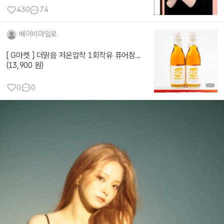
430
74
베이비마일로
[ G마켓 ] 더맑음 저온압착 1회착유 퓨어참...
(13,900 원)
0
0