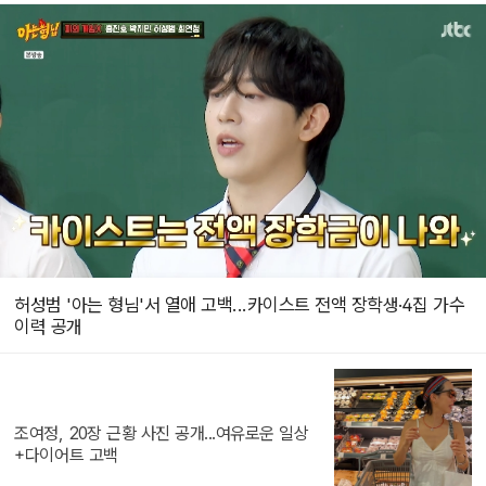
허성범 '아는 형님'서 열애 고백...카이스트 전액 장학생·4집 가수
이력 공개
조여정, 20장 근황 사진 공개...여유로운 일상
+다이어트 고백