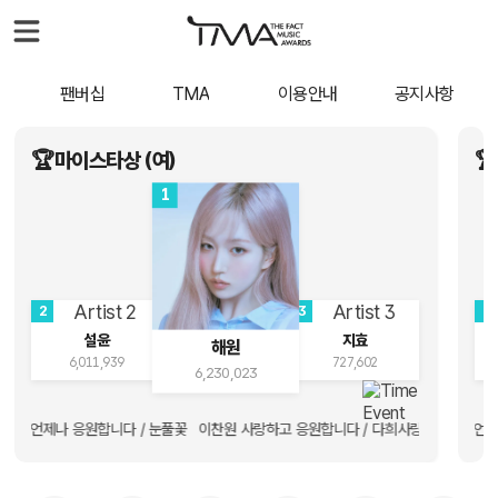
팬버십
TMA
이용안내
공지사항
🏆마이스타상 (여)

1
2
3
2
설윤
지효
해원
6,011,939
727,602
6,230,023
on we love u❤️ Sullyoon we love u❤️ Sullyoon we love u❤️ Sul
️승승장구하시길 언제나 응원합니다 / 눈풀꽃 이찬원 사랑하고 응원합니다 / 다희사랑 Sullyoon we l
💗♥️🖤💙💜💗♥️🖤💙💜💗♥️🖤💙💜💗♥️🖤💙💜💗♥️🖤💙💜💗♥️🖤💙
I LOVE SUMM