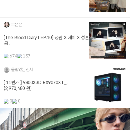
II은은
[The Blood Diary l EP.10] 정원 X 제이 X 성훈
📆...
674
137
울림있는신사
[ 11번가 ] 9800X3D RX9070XT_...
(2,970,480 원)
0
0