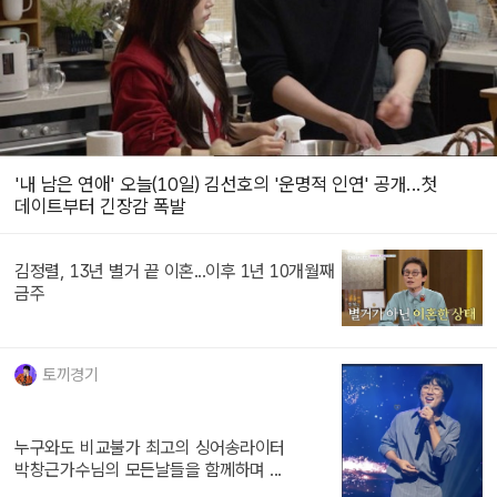
'내 남은 연애' 오늘(10일) 김선호의 '운명적 인연' 공개...첫
데이트부터 긴장감 폭발
김정렬, 13년 별거 끝 이혼...이후 1년 10개월째
금주
토끼경기
누구와도 비교불가 최고의 싱어송라이터
박창근가수님의 모든날들을 함께하며 ...