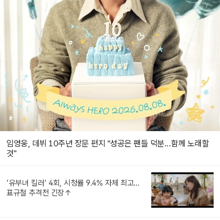
임영웅, 데뷔 10주년 장문 편지 "성공은 팬들 덕분...함께 노래할
것"
'유부녀 킬러' 4회, 시청률 9.4% 자체 최고...
표규철 추격전 긴장↑