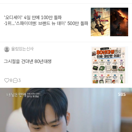
'오디세이' 4일 만에 100만 돌파
·1위...'스파이더맨: 브랜드 뉴 데이' 500만 돌파
울림있는신사
그시절을 건뎌낸 80년대생
8
3