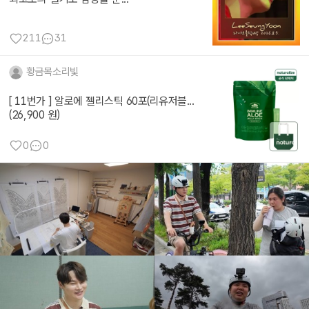
211
31
황금목소리빛
[ 11번가 ] 알로에 젤리스틱 60포(리유저블...
(26,900 원)
0
0