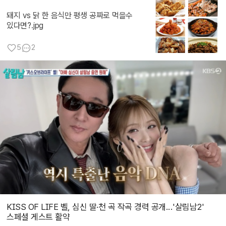
돼지 vs 닭 한 음식만 평생 공짜로 먹을수
있다면?.jpg
5
2
KISS OF LIFE 벨, 심신 딸·천 곡 작곡 경력 공개...'살림남2'
스페셜 게스트 활약