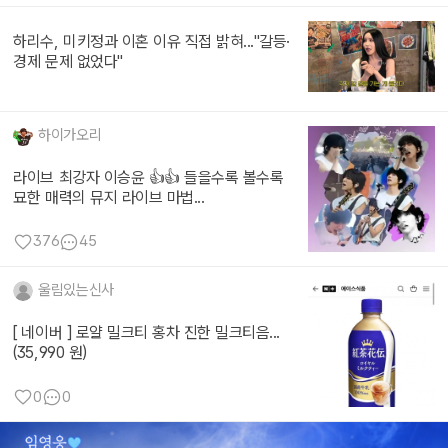
하리수, 미키정과 이혼 이유 직접 밝혀..."갈등·
경제 문제 없었다"
하이가오리
라이브 최강자 이승윤 👍👍 들을수록 볼수록
묘한 매력의 뮤지 라이브 마법...
376
45
울림있는신사
[ 네이버 ] 로얄 밀크티 홍차 진한 밀크티음...
(35,990 원)
0
0