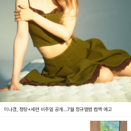
이나경, 청량+세련 비주얼 공개...7월 정규앨범 컴백 예고