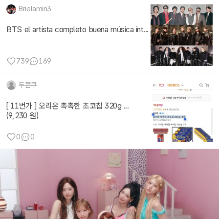
Brielamin3
BTS el artista completo buena música int...
739
169
두쫀쿠
[ 11번가 ] 오리온 촉촉한 초코칩 320g ...
(9,230 원)
0
0