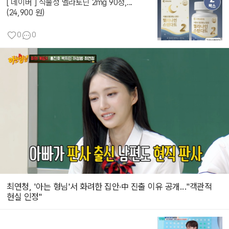
[ 네이버 ] 식물성 멜라토닌 2mg 90정,...
(24,900 원)
0
0
최연청, '아는 형님'서 화려한 집안·中 진출 이유 공개..."객관적
현실 인정"