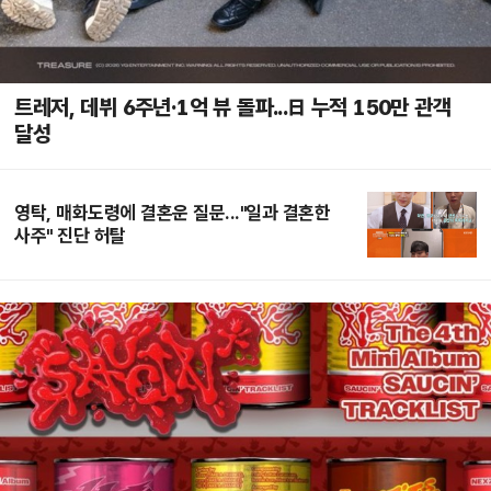
트레저, 데뷔 6주년·1억 뷰 돌파...日 누적 150만 관객
달성
영탁, 매화도령에 결혼운 질문..."일과 결혼한
사주" 진단 허탈