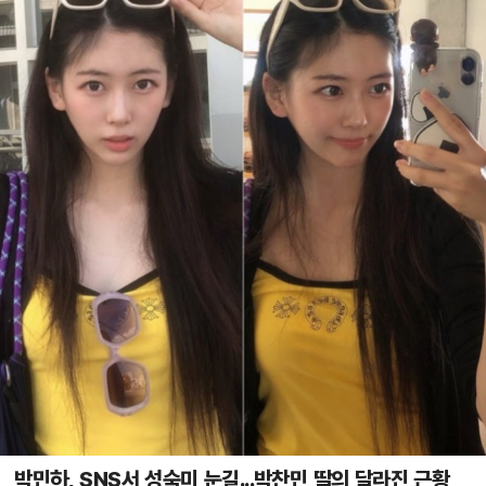
박민하, SNS서 성숙미 눈길...박찬민 딸의 달라진 근황