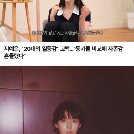
지예은, '20대의 열등감' 고백..."동기들 비교에 자존감
흔들렸다"