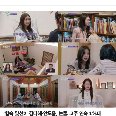
'합숙 맞선2' 김다혜·안도윤, 눈물...3주 연속 1%대