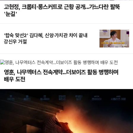
고현정, 크롭티·롱스커트로 근황 공개...가느다란 팔뚝
'눈길'
'합숙 맞선2' 김다혜, 신앙·가치관 차이 끝내
강신우 거절
영훈, 나무엑터스 전속계약...더보이즈 활동 병행하며
배우 도전