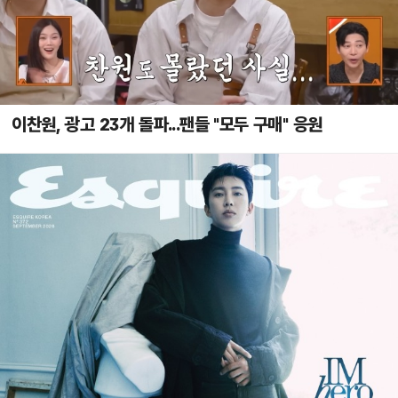
이찬원, 광고 23개 돌파...팬들 "모두 구매" 응원