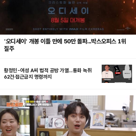
'오디세이' 개봉 이틀 만에 50만 돌파...박스오피스 1위
질주
황정민-여성 A씨 법적 공방 가열...통화 녹취
62건·접근금지 명령까지