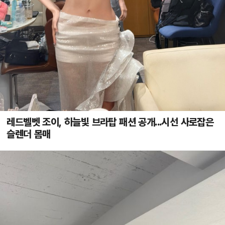
레드벨벳 조이, 하늘빛 브라탑 패션 공개...시선 사로잡은
슬렌더 몸매