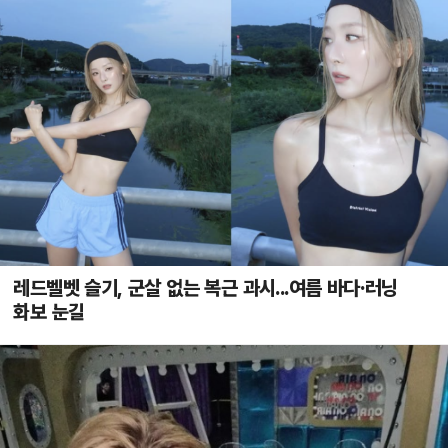
레드벨벳 슬기, 군살 없는 복근 과시...여름 바다·러닝
화보 눈길