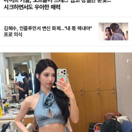
아이브 가을, 오프숄더 드레스 입고 강렬한 눈빛...
시크하면서도 우아한 매력
김혜수, 인플루언서 변신 화제..."내 몫 해내야"
프로 의식