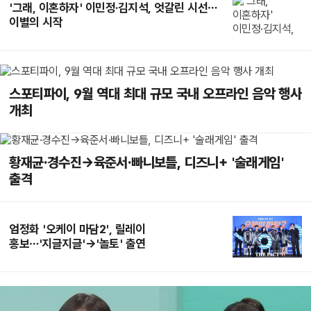
'그래, 이혼하자' 이민정·김지석, 엇갈린 시선…
이별의 시작
스포티파이, 9월 역대 최대 규모 국내 오프라인 음악 행사
개최
황재균·경수진→육준서·빠니보틀, 디즈니+ '술래게임'
출격
엄정화 '오케이 마담2', 릴레이
홍보…'지글지글'→'놀토' 출연