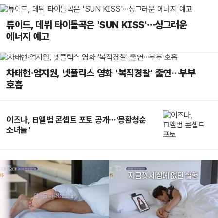
튜이드, 데뷔 타이틀곡은 'SUN KISS'…싱그러운
에너지 예고
차태현·엄지원, 넷플릭스 영화 '복직경찰' 출연…부부
호흡
이즈나, 日앨범 콘셉트 포토 공개…'몽환청순
소녀들'