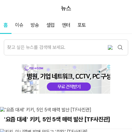
뉴스
홈
이슈
방송
셀럽
엔터
포토
'요즘 대세' 키키, 5인 5색 매력 발산 [TF사진관]