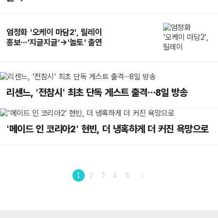
엄정화 '오케이 마담2', 릴레이
홍보…'지글지글'→'놀토' 출연
리센느, '전참시' 최초 단독 게스트 출격…8일 방송
'메이드 인 코리아2' 현빈, 더 냉혹하게 더 커진 욕망으로
1
2
3
4
5