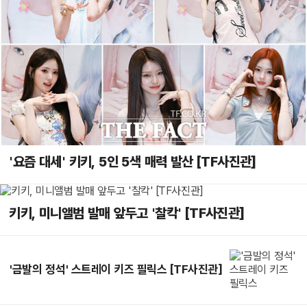
'요즘 대세' 키키, 5인 5색 매력 발산 [TF사진관]
키키, 미니앨범 발매 앞두고 '찰칵' [TF사진관]
'금발의 정석' 스트레이 키즈 필릭스 [TF사진관]