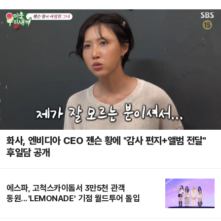
화사, 엔비디아 CEO 젠슨 황에 "감사 편지+앨범 전달"
후일담 공개
에스파, 고척스카이돔서 3만5천 관객
동원...'LEMONADE' 기점 월드투어 돌입