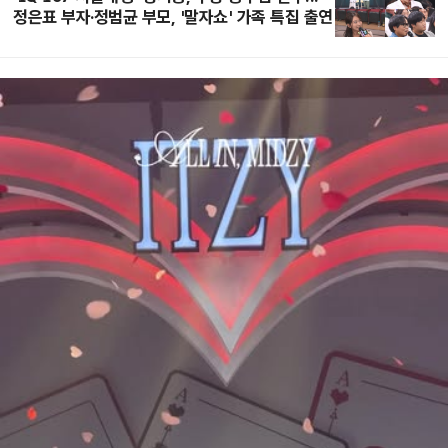
정은표 부자·정범균 부모, '말자쇼' 가족 특집 출연