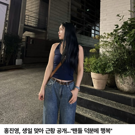
홍진영, 생일 맞아 근황 공개..."팬들 덕분에 행복"