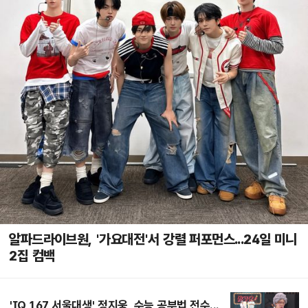
알파드라이브원, '가요대전'서 강렬 퍼포먼스...24일 미니
2집 컴백
'IQ 167 서울대생' 정지웅, 수능 공부법 전수...