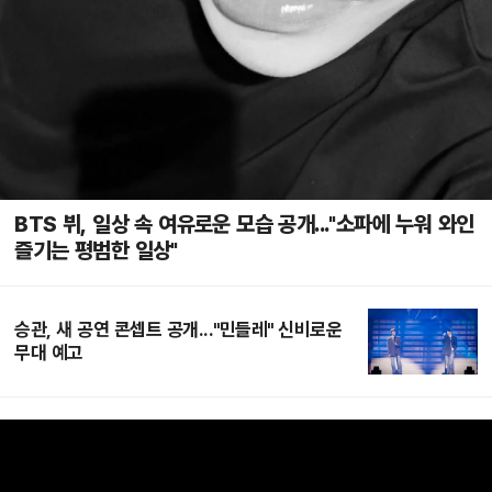
BTS 뷔, 일상 속 여유로운 모습 공개..."소파에 누워 와인
즐기는 평범한 일상"
승관, 새 공연 콘셉트 공개..."민들레" 신비로운
무대 예고