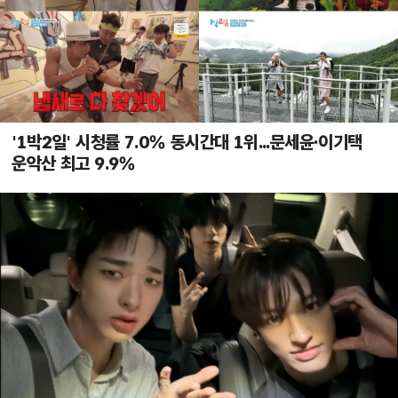
'1박2일' 시청률 7.0% 동시간대 1위...문세윤·이기택
운악산 최고 9.9%