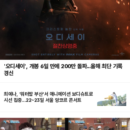
'오디세이', 개봉 6일 만에 200만 돌파...올해 최단 기록
경신
최예나, '워터밤 부산'서 애니메이션 보디슈트로
시선 집중...22~23일 서울 앙코르 콘서트