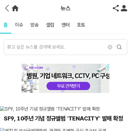
뉴스
홈
이슈
방송
셀럽
엔터
포토
SF9, 10주년 기념 정규앨범 'TENACITY' 발매 확정