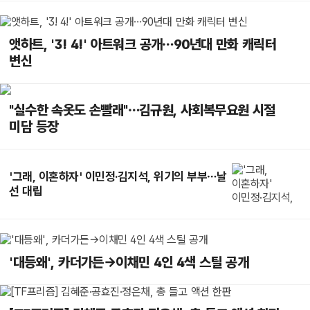
앳하트, '3! 4!' 아트워크 공개…90년대 만화 캐릭터
변신
"실수한 속옷도 손빨래"…김규원, 사회복무요원 시절
미담 등장
'그래, 이혼하자' 이민정·김지석, 위기의 부부…날
선 대립
'대등왜', 카더가든→이채민 4인 4색 스틸 공개