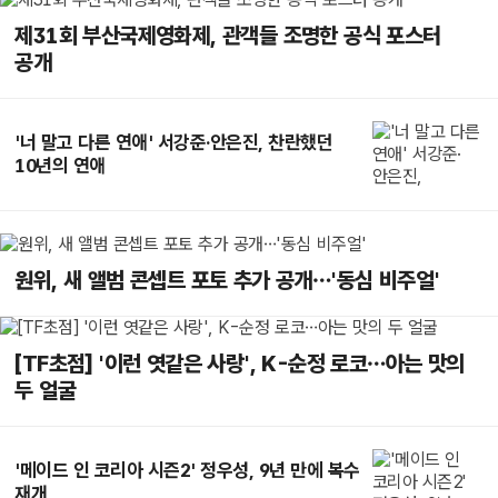
제31회 부산국제영화제, 관객들 조명한 공식 포스터
공개
'너 말고 다른 연애' 서강준·안은진, 찬란했던
10년의 연애
원위, 새 앨범 콘셉트 포토 추가 공개…'동심 비주얼'
[TF초점] '이런 엿같은 사랑', K-순정 로코…아는 맛의
두 얼굴
'메이드 인 코리아 시즌2' 정우성, 9년 만에 복수
재개