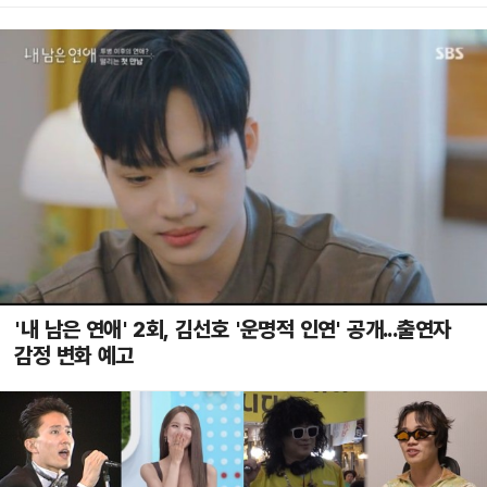
'내 남은 연애' 2회, 김선호 '운명적 인연' 공개...출연자
감정 변화 예고