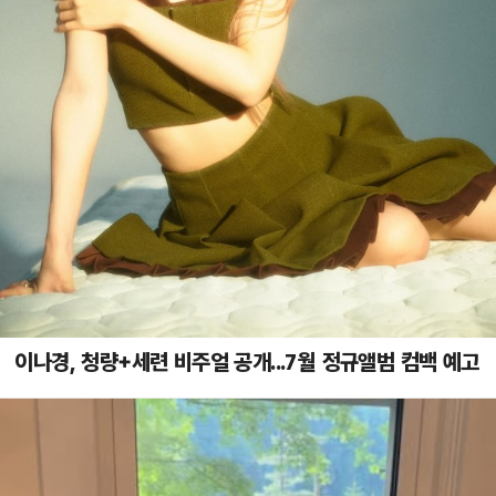
이나경, 청량+세련 비주얼 공개...7월 정규앨범 컴백 예고