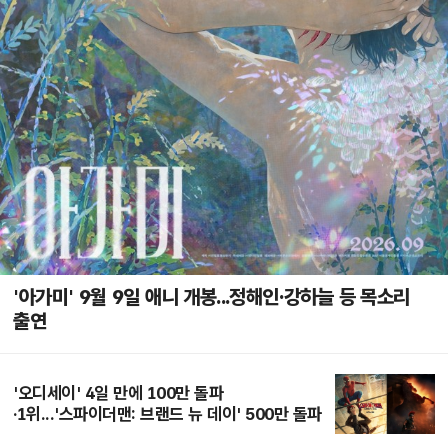
'아가미' 9월 9일 애니 개봉...정해인·강하늘 등 목소리
출연
'오디세이' 4일 만에 100만 돌파
·1위...'스파이더맨: 브랜드 뉴 데이' 500만 돌파