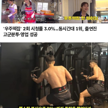
'우주떡집' 2회 시청률 3.0%...동시간대 1위, 출연진
고군분투·영업 성공