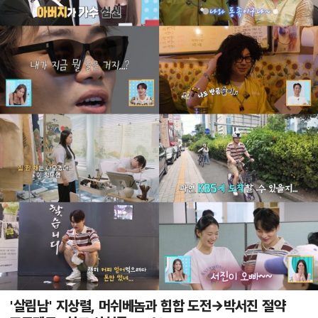
'살림남' 지상렬, 머쉬베놈과 힙합 도전→박서진 절약