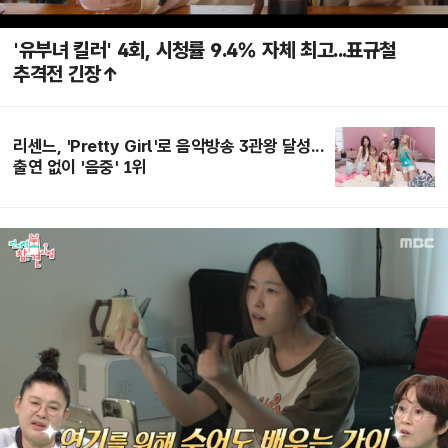
'유부녀 킬러' 4회, 시청률 9.4% 자체 최고...표규철
추격전 긴장↑
리센느, 'Pretty Girl'로 음악방송 3관왕 달성...
출연 없이 '음중' 1위