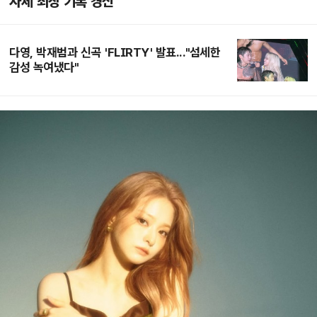
자체 최장 기록 경신
다영, 박재범과 신곡 'FLIRTY' 발표..."섬세한
감성 녹여냈다"