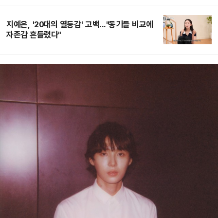
지예은, '20대의 열등감' 고백..."동기들 비교에
자존감 흔들렸다"