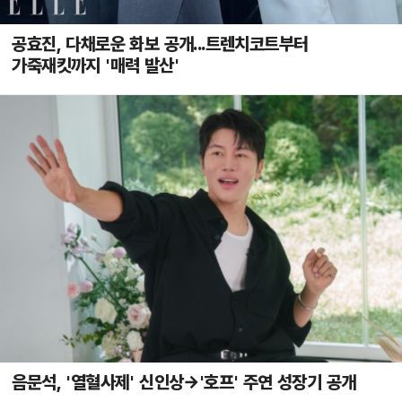
공효진, 다채로운 화보 공개...트렌치코트부터
가죽재킷까지 '매력 발산'
음문석, '열혈사제' 신인상→'호프' 주연 성장기 공개