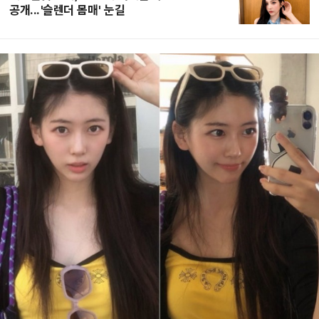
공개...'슬렌더 몸매' 눈길