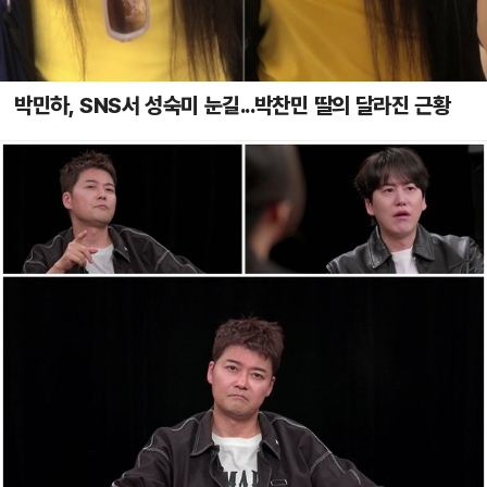
박민하, SNS서 성숙미 눈길...박찬민 딸의 달라진 근황