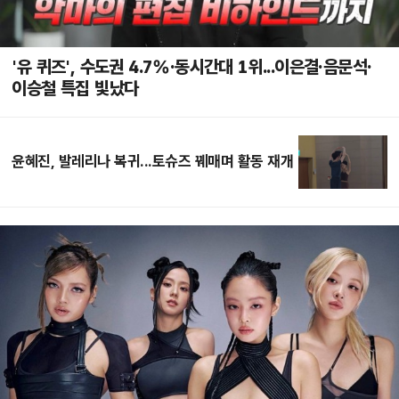
'유 퀴즈', 수도권 4.7%·동시간대 1위...이은결·음문석·
이승철 특집 빛났다
윤혜진, 발레리나 복귀...토슈즈 꿰매며 활동 재개