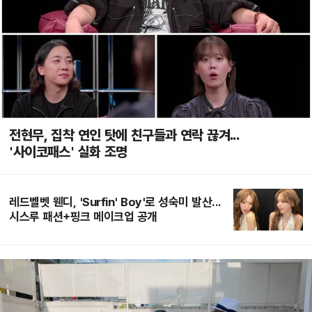
전현무, 집착 연인 탓에 친구들과 연락 끊겨...
'사이코패스' 실화 조명
레드벨벳 웬디, 'Surfin' Boy'로 성숙미 발산...
시스루 패션+핑크 메이크업 공개