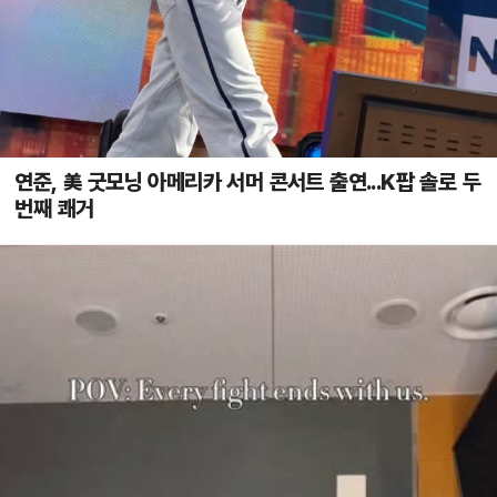
연준, 美 굿모닝 아메리카 서머 콘서트 출연...K팝 솔로 두
번째 쾌거