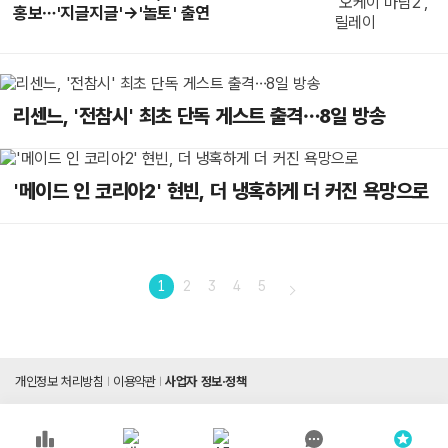
홍보…'지글지글'→'놀토' 출연
리센느, '전참시' 최초 단독 게스트 출격…8일 방송
'메이드 인 코리아2' 현빈, 더 냉혹하게 더 커진 욕망으로
1
2
3
4
5
개인정보 처리방침
이용약관
사업자 정보·정책