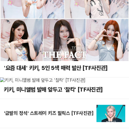
'요즘 대세' 키키, 5인 5색 매력 발산 [TF사진관]
키키, 미니앨범 발매 앞두고 '찰칵' [TF사진관]
'금발의 정석' 스트레이 키즈 필릭스 [TF사진관]