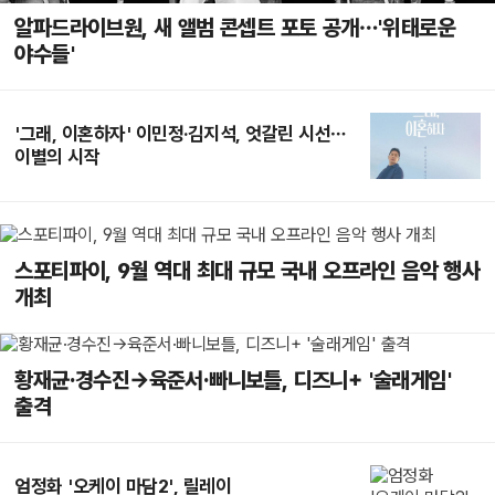
알파드라이브원, 새 앨범 콘셉트 포토 공개…'위태로운
야수들'
'그래, 이혼하자' 이민정·김지석, 엇갈린 시선…
이별의 시작
스포티파이, 9월 역대 최대 규모 국내 오프라인 음악 행사
개최
황재균·경수진→육준서·빠니보틀, 디즈니+ '술래게임'
출격
엄정화 '오케이 마담2', 릴레이