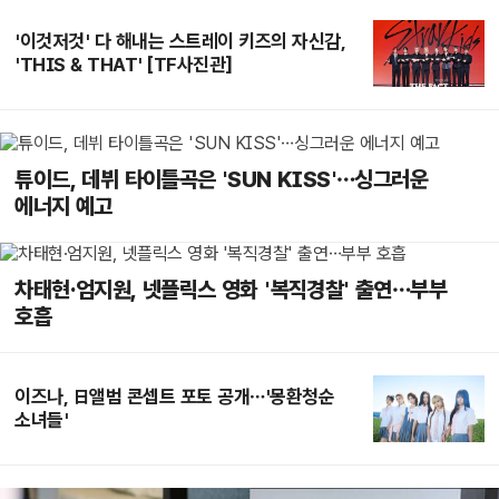
'이것저것' 다 해내는 스트레이 키즈의 자신감,
'THIS & THAT' [TF사진관]
튜이드, 데뷔 타이틀곡은 'SUN KISS'…싱그러운
에너지 예고
차태현·엄지원, 넷플릭스 영화 '복직경찰' 출연…부부
호흡
이즈나, 日앨범 콘셉트 포토 공개…'몽환청순
소녀들'