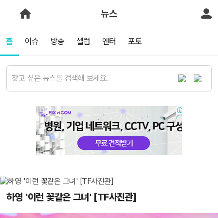
뉴스
홈
이슈
방송
셀럽
엔터
포토
하영 '이런 꽃같은 그녀' [TF사진관]