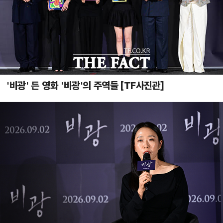
'비광' 든 영화 '비광'의 주역들 [TF사진관]