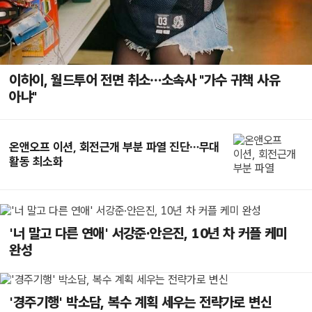
이하이, 월드투어 전면 취소…소속사 "가수 귀책 사유
아냐"
온앤오프 이션, 회전근개 부분 파열 진단…무대
활동 최소화
'너 말고 다른 연애' 서강준·안은진, 10년 차 커플 케미
완성
'경주기행' 박소담, 복수 계획 세우는 전략가로 변신