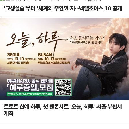
'교생실습'부터 '세계의 주인'까지…벡델초이스 10 공개
트로트 신예 하루, 첫 팬콘서트 '오늘, 하루' 서울·부산서
개최