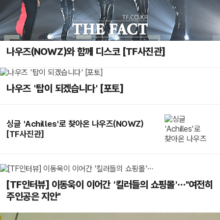
나우즈(NOWZ)와 함께 디스코 [TF사진관]
나우즈 '탑이 되겠습니다' [포토]
싱글 'Achilles'로 찾아온 나우즈(NOWZ)
[TF사진관]
[TF인터뷰] 이동욱이 이어간 '킬러들의 쇼핑몰'…"여전히
주인공은 지안"