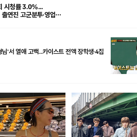
 시청률 3.0%...
, 출연진 고군분투·영업
형님'서 열애 고백...카이스트 전액 장학생·4집
개