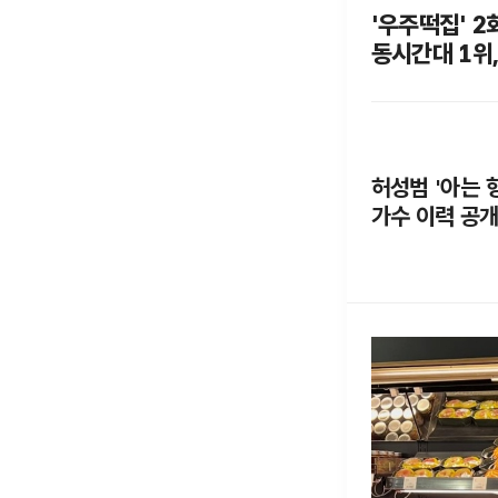
'우주떡집' 2회
동시간대 1위
성공
허성범 '아는 
가수 이력 공