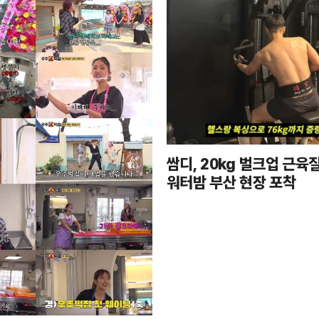
쌈디, 20kg 벌크업 근육질
워터밤 부산 현장 포착