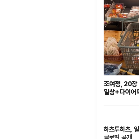
조여정, 20장
일상+다이어
하츠투하츠, 일본
글로벌 공개