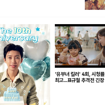
'유부녀 킬러' 4회, 시청률
최고...표규철 추격전 긴