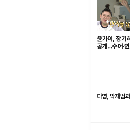
윤가이, 장기하
공개...수어·연
다영, 박재범과 