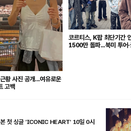
코르티스, K팝 최단기간 
1500만 돌파...북미 투어
동시 달성
 근황 사진 공개...여유로운
트 고백
 첫 싱글 'ICONIC HEART' 10일 0시