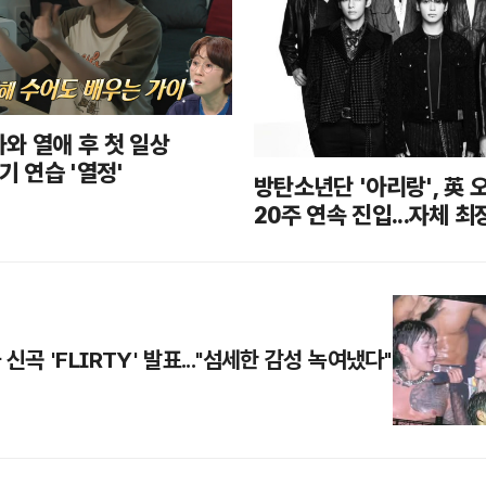
와 열애 후 첫 일상
기 연습 '열정'
방탄소년단 '아리랑', 英 
20주 연속 진입...자체 최
신곡 'FLIRTY' 발표..."섬세한 감성 녹여냈다"