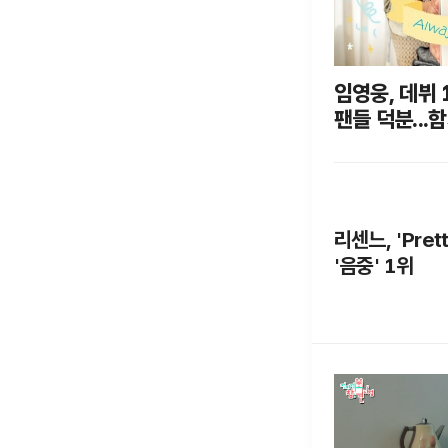
임영웅, 데뷔 
팬들 덕분...
리센느, 'Pret
'음중' 1위