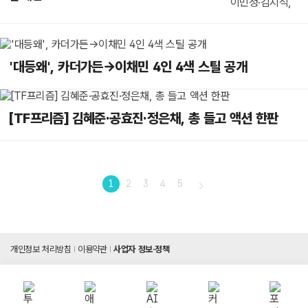
'대등왜', 카더가든→이채민 4인 4색 스틸 공개
[TF프리즘] 김혜준·공효진·정은채, 총 들고 액션 한판
1
2
3
4
5
개인정보 처리방침
이용약관
사업자 정보·정책