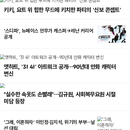
키키, 요트 위 힙한 무드에 키치한 파티의 '신보 콘셉트'
'스디파', 뉴페이스 안무가 캐스퍼→레난 커리어
공개
앳하트, '3! 4!' 아트워크 공개…90년대 만화 캐릭터
변신
"실수한 속옷도 손빨래"…김규원, 사회복무요원 시절
미담 등장
'그래, 이혼하자' 이민정·김지석, 위기의 부부…날
선 대립