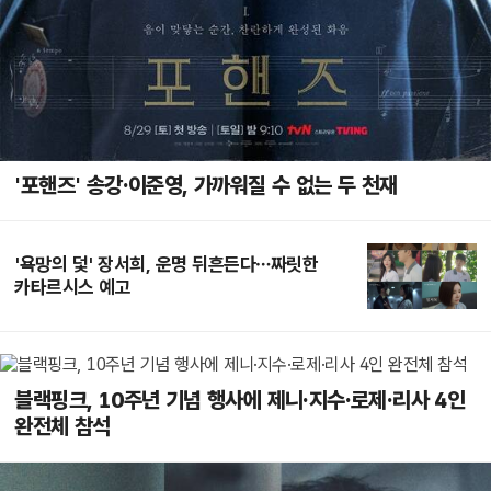
'포핸즈' 송강·이준영, 가까워질 수 없는 두 천재
'욕망의 덫' 장서희, 운명 뒤흔든다…짜릿한
카타르시스 예고
블랙핑크, 10주년 기념 행사에 제니·지수·로제·리사 4인
완전체 참석