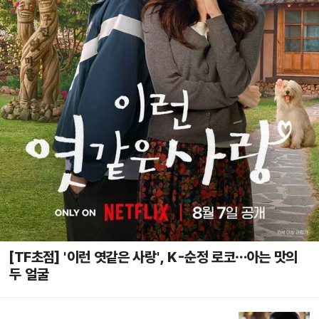
[TF초점] '이런 엿같은 사랑', K-순정 로코…아는 맛의
두 얼굴