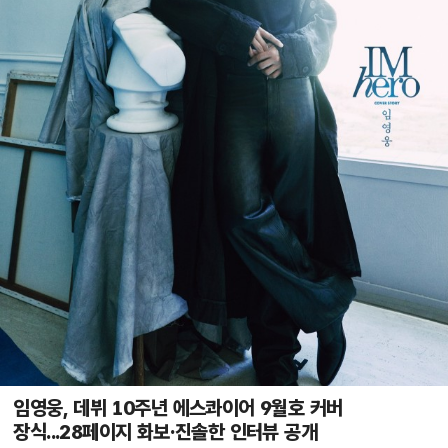
임영웅, 데뷔 10주년 에스콰이어 9월호 커버
장식...28페이지 화보·진솔한 인터뷰 공개