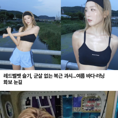
레드벨벳 슬기, 군살 없는 복근 과시...여름 바다·러닝
화보 눈길