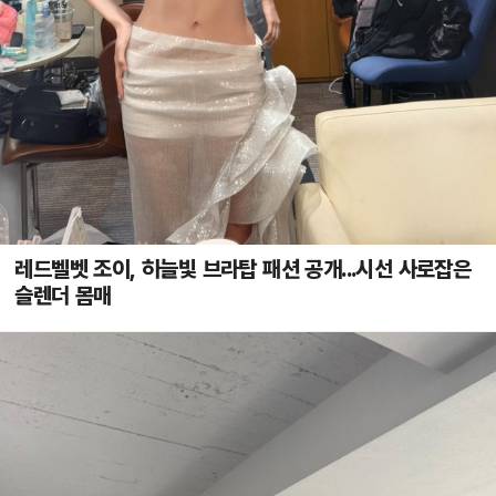
레드벨벳 조이, 하늘빛 브라탑 패션 공개...시선 사로잡은
슬렌더 몸매