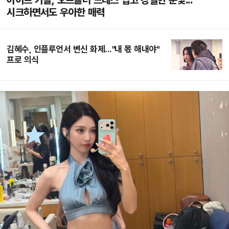
아이브 가을, 오프숄더 드레스 입고 강렬한 눈빛...
시크하면서도 우아한 매력
김혜수, 인플루언서 변신 화제..."내 몫 해내야"
프로 의식