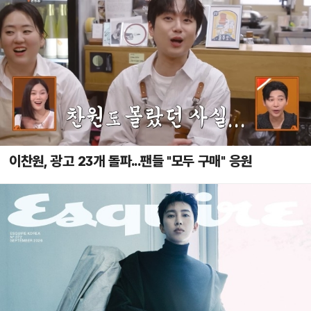
이찬원, 광고 23개 돌파...팬들 "모두 구매" 응원