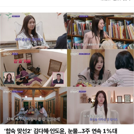
'합숙 맞선2' 김다혜·안도윤, 눈물...3주 연속 1%대