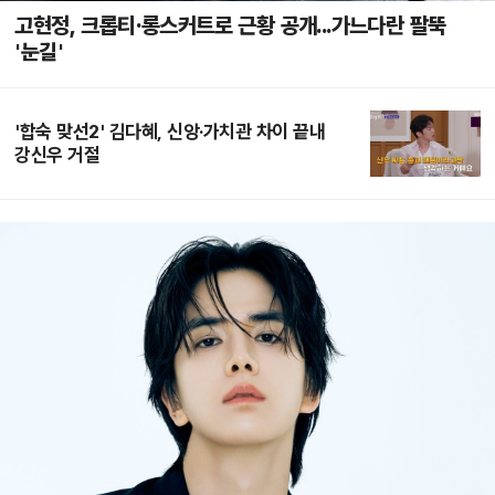
고현정, 크롭티·롱스커트로 근황 공개...가느다란 팔뚝
'눈길'
'합숙 맞선2' 김다혜, 신앙·가치관 차이 끝내
강신우 거절