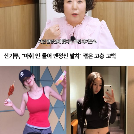
신기루, "마취 안 들어 맨정신 발치" 겪은 고충 고백