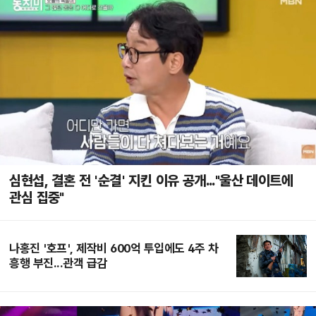
심현섭, 결혼 전 '순결' 지킨 이유 공개..."울산 데이트에
관심 집중"
나홍진 '호프', 제작비 600억 투입에도 4주 차
흥행 부진...관객 급감