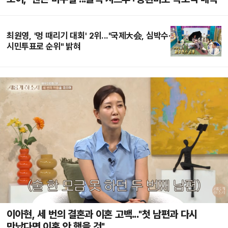
최원영, '멍 때리기 대회' 2위..."국제大会, 심박수·
시민투표로 순위" 밝혀
이아현, 세 번의 결혼과 이혼 고백..."첫 남편과 다시
만났다면 이혼 안 했을 것"