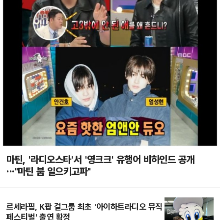
마틴, '라디오스타'서 '영크크' 유행어 비하인드 공개
···"마틴 붐 일으키고파"
르세라핌, K팝 걸그룹 최초 '아이하트라디오 뮤직
페스티벌' 출연 확정