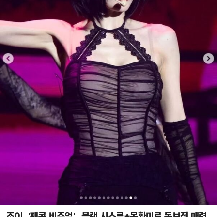
조이, '팬콘 비주얼'...블랙 시스루+몽환미로 독보적 매력