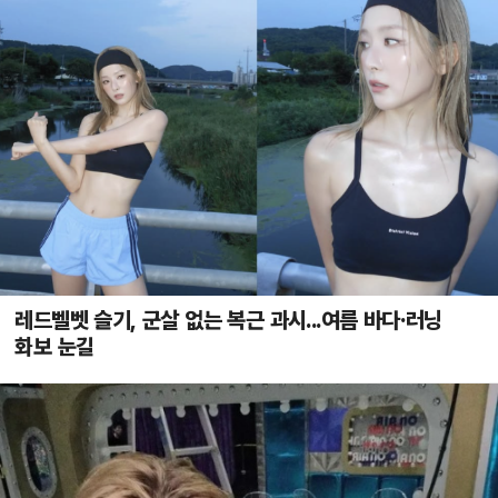
레드벨벳 슬기, 군살 없는 복근 과시...여름 바다·러닝
화보 눈길