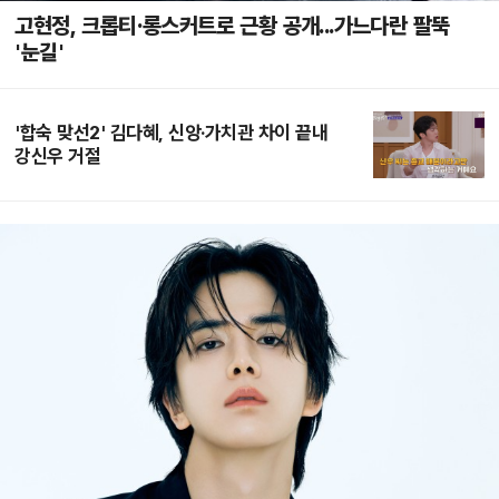
고현정, 크롭티·롱스커트로 근황 공개...가느다란 팔뚝
'눈길'
'합숙 맞선2' 김다혜, 신앙·가치관 차이 끝내
강신우 거절