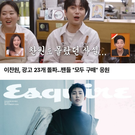
이찬원, 광고 23개 돌파...팬들 "모두 구매" 응원