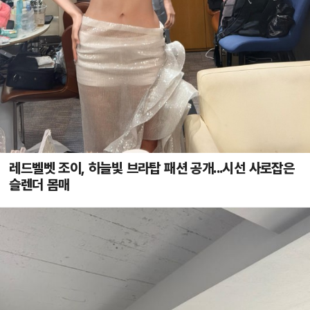
레드벨벳 조이, 하늘빛 브라탑 패션 공개...시선 사로잡은
슬렌더 몸매