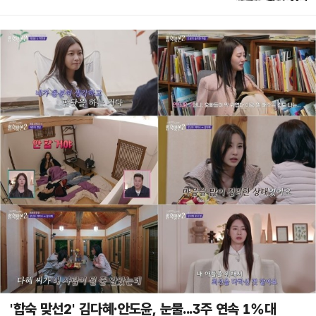
'합숙 맞선2' 김다혜·안도윤, 눈물...3주 연속 1%대