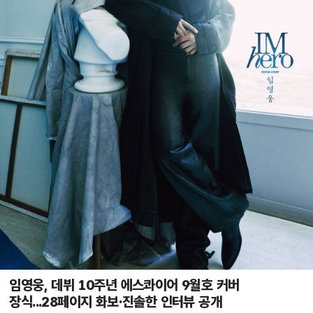
임영웅, 데뷔 10주년 에스콰이어 9월호 커버
장식...28페이지 화보·진솔한 인터뷰 공개