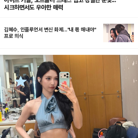
아이브 가을, 오프숄더 드레스 입고 강렬한 눈빛...
시크하면서도 우아한 매력
김혜수, 인플루언서 변신 화제..."내 몫 해내야"
프로 의식