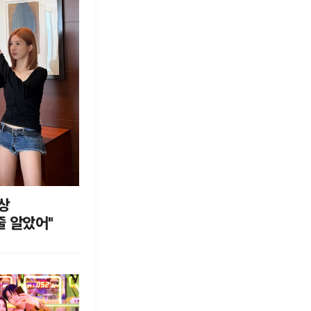
영상
줄 알았어"