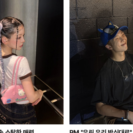
속 소탈한 매력
RM "우린 우리 방식대로"