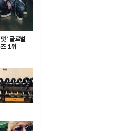
 댓' 글로벌
튠즈 1위