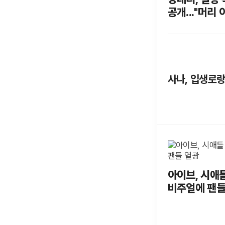
공개..."머리
사나, 입생로랑
아이브, 시애틀
비주얼에 팬들