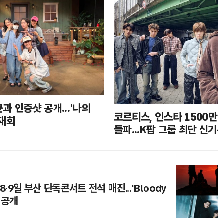
과 인증샷 공개...'나의
코르티스, 인스타 1500
 재회
돌파...K팝 그룹 최단 신
8·9일 부산 단독콘서트 전석 매진...'Bloody
첫 공개