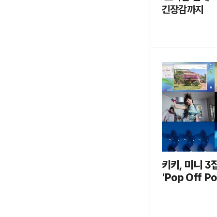
긴장감까지
키키, 미니 3집
'Pop Off P
공개