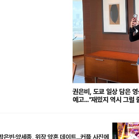
권은비, 도쿄 일상 담은 
예고..."재밌지 역시 그럴 
 박은빈·양세종, 위장 약혼 데이트...커플 사진에