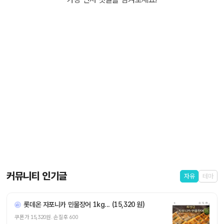
커뮤니티 인기글
자유
테마
롯데온 자포니카 민물장어 1kg... (15,320 원)
쿠폰가 15,320원. 손질후 600