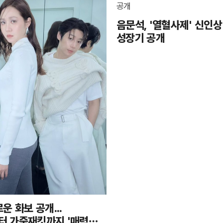
음문석, '열혈사제' 신인상
성장기 공개
운 화보 공개...
 가죽재킷까지 '매력