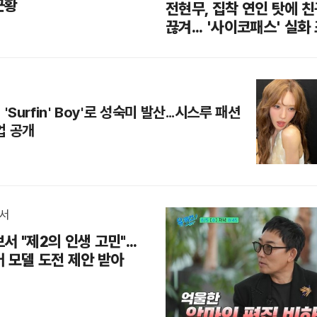
근황
전현무, 집착 연인 탓에 
끊겨... '사이코패스' 실화
'Surfin' Boy'로 성숙미 발산...시스루 패션
업 공개
서 "제2의 인생 고민"...
어 모델 도전 제안 받아