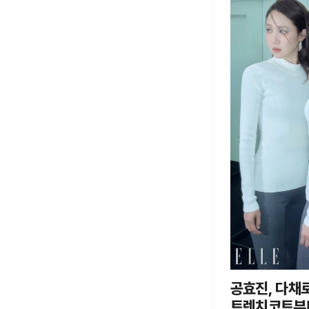
공효진, 다채로
트렌치코트부터