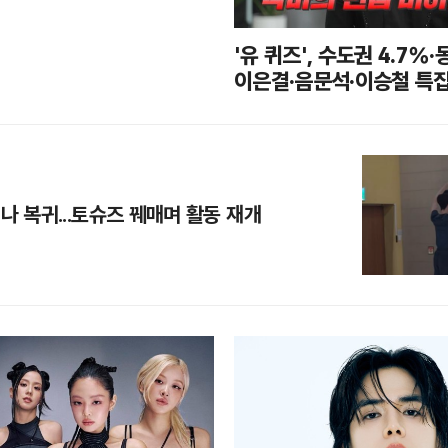
'유 퀴즈', 수도권 4.7%·
이은결·음문석·이승철 특
나 복귀...토슈즈 꿰매며 활동 재개