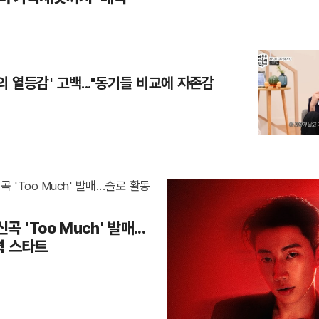
의 열등감' 고백..."동기들 비교에 자존감
곡 'Too Much' 발매...
격 스타트