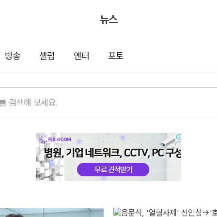
뉴스
방송
셀럽
엔터
포토