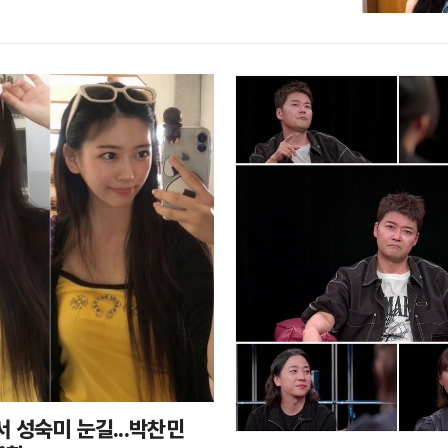
서 성숙미 눈길...박찬민