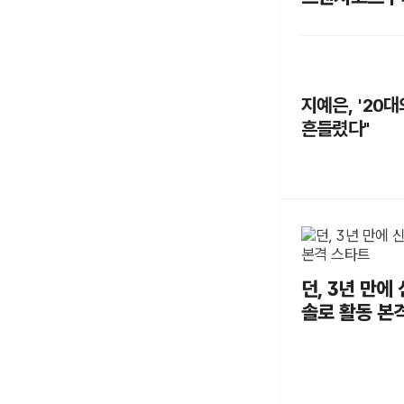
발산'
지예은, '20대
흔들렸다"
던, 3년 만에 신
솔로 활동 본