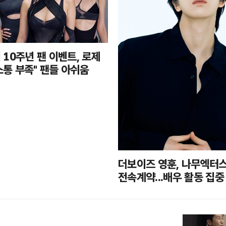
10주년 팬 이벤트, 로제
"소통 부족" 팬들 아쉬움
더보이즈 영훈, 나무엑터
전속계약...배우 활동 집중