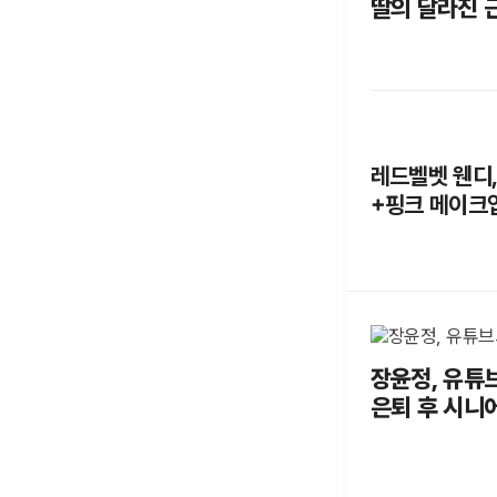
딸의 달라진 
레드벨벳 웬디, 
+핑크 메이크
장윤정, 유튜브
은퇴 후 시니