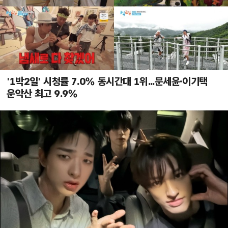
'1박2일' 시청률 7.0% 동시간대 1위...문세윤·이기택
운악산 최고 9.9%