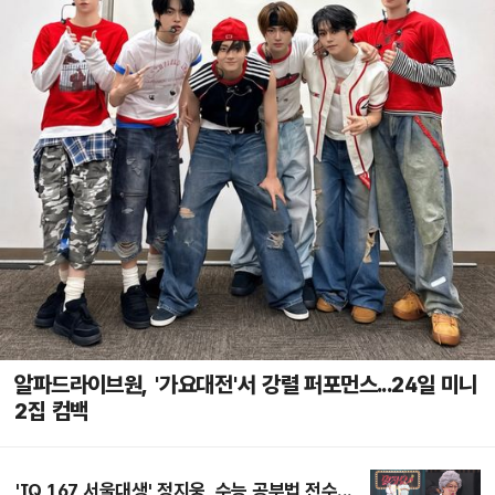
알파드라이브원, '가요대전'서 강렬 퍼포먼스...24일 미니
2집 컴백
'IQ 167 서울대생' 정지웅, 수능 공부법 전수...