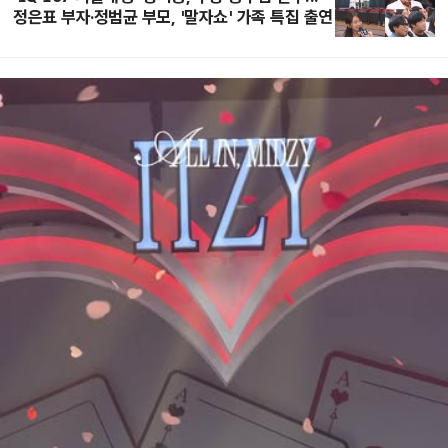
정은표 부자·정범균 부모, '말자쇼' 가족 특집 출연