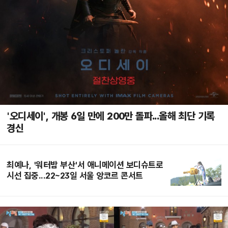
'오디세이', 개봉 6일 만에 200만 돌파...올해 최단 기록
경신
최예나, '워터밤 부산'서 애니메이션 보디슈트로
시선 집중...22~23일 서울 앙코르 콘서트