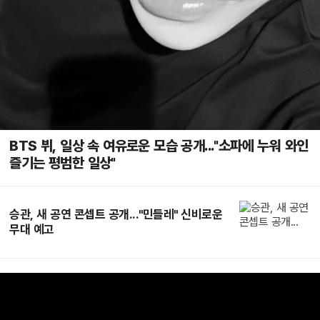
BTS 뷔, 일상 속 여유로운 모습 공개..."소파에 누워 와인
즐기는 평범한 일상"
승관, 새 공연 콘셉트 공개..."민들레" 신비로운
무대 예고