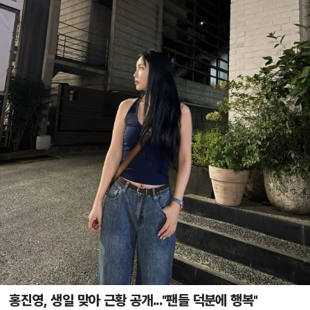
홍진영, 생일 맞아 근황 공개..."팬들 덕분에 행복"