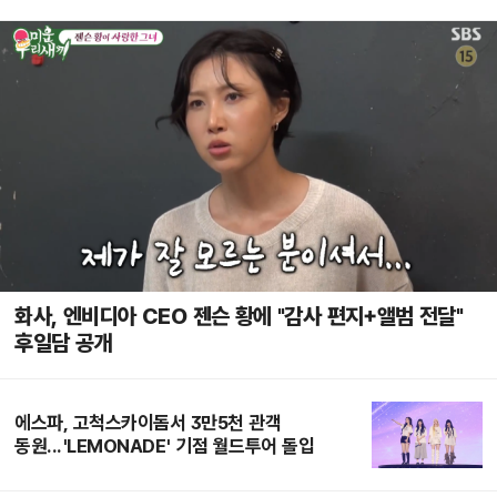
화사, 엔비디아 CEO 젠슨 황에 "감사 편지+앨범 전달"
후일담 공개
에스파, 고척스카이돔서 3만5천 관객
동원...'LEMONADE' 기점 월드투어 돌입