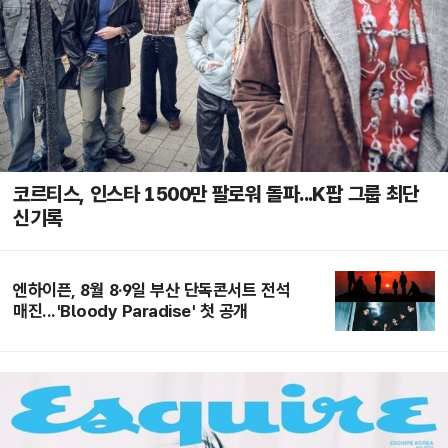
코르티스, 인스타 1500만 팔로워 돌파...K팝 그룹 최단
신기록
엔하이픈, 8월 8·9일 부산 단독콘서트 전석
매진...'Bloody Paradise' 첫 공개