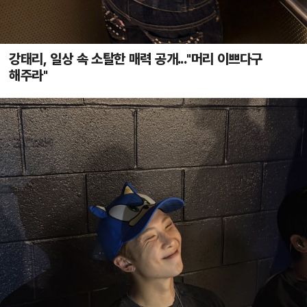
강태리, 일상 속 소탈한 매력 공개..."머리 이쁘다구
해주라"