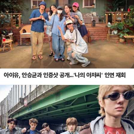
아이유, 안승균과 인증샷 공개...'나의 아저씨' 인연 재회