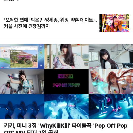
'오싹한 연애' 박은빈·양세종, 위장 약혼 데이트...
커플 사진에 긴장감까지
키키, 미니 3집 'WhyKiiiKiii' 타이틀곡 'Pop Off Pop
Off' MV 티저 7일 공개