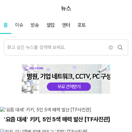
뉴스
홈
이슈
방송
셀럽
엔터
포토
'요즘 대세' 키키, 5인 5색 매력 발산 [TF사진관]