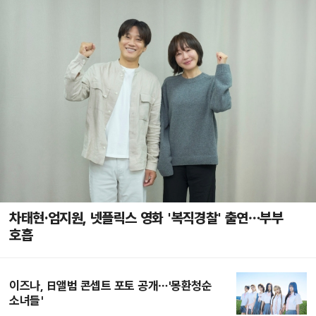
차태현·엄지원, 넷플릭스 영화 '복직경찰' 출연…부부
호흡
이즈나, 日앨범 콘셉트 포토 공개…'몽환청순
소녀들'