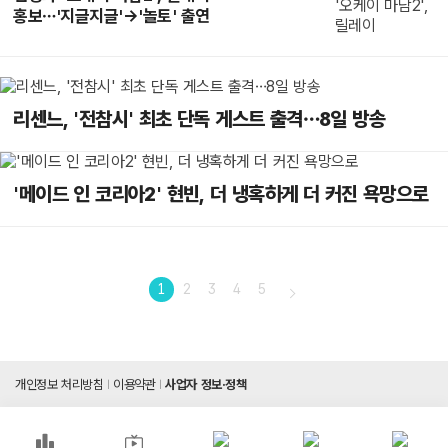
홍보…'지글지글'→'놀토' 출연
리센느, '전참시' 최초 단독 게스트 출격…8일 방송
'메이드 인 코리아2' 현빈, 더 냉혹하게 더 커진 욕망으로
1
2
3
4
5
개인정보 처리방침
이용약관
사업자 정보·정책