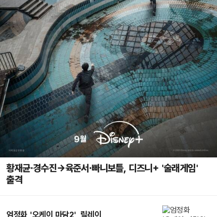
황재균·경수진→육준서·빠니보틀, 디즈니+ '술래게임'
출격
엄정화 '오케이 마담2', 릴레이