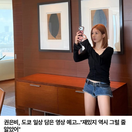
권은비, 도쿄 일상 담은 영상 예고..."재밌지 역시 그럴 줄
알았어"