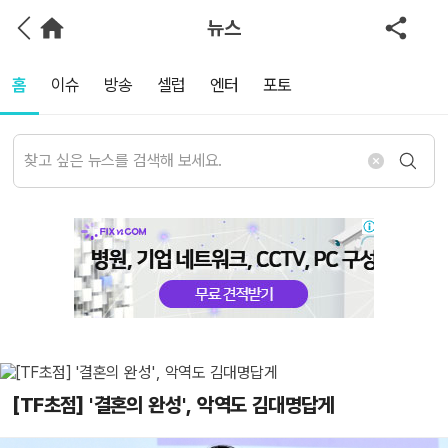
뉴스
홈
이슈
방송
셀럽
엔터
포토
[TF초점] '결혼의 완성', 악역도 김대명답게