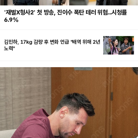
'재벌X형사2' 첫 방송, 진이수 폭탄 테러 위협...시청률
6.9%
김민하, 17kg 감량 후 변화 언급 "배역 위해 2년
노력"