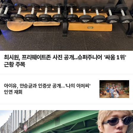
최시원, 프리웨이트존 사진 공개...슈퍼주니어 '싸움 1위'
근황 주목
아이유, 안승균과 인증샷 공개...'나의 아저씨'
인연 재회