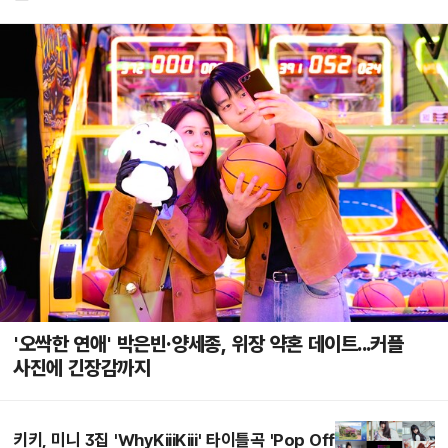
'오싹한 연애' 박은빈·양세종, 위장 약혼 데이트...커플
사진에 긴장감까지
키키, 미니 3집 'WhyKiiiKiii' 타이틀곡 'Pop Off