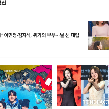
변신
자' 이민정·김지석, 위기의 부부…날 선 대립