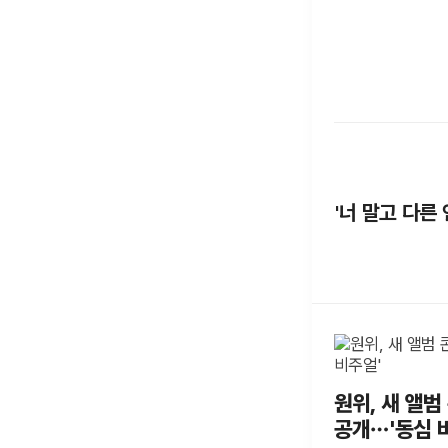
'너 말고 다른
원위, 새 앨범
공개…'동심 