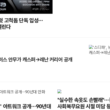
 첫 고척돔 단독 입성…
열린다
페이스 안무가 캐스퍼→레난 커리어 공개
"실수한 속옷도 손빨래"…
 4!' 아트워크 공개…90년대
사회복무요원 시절 미담 