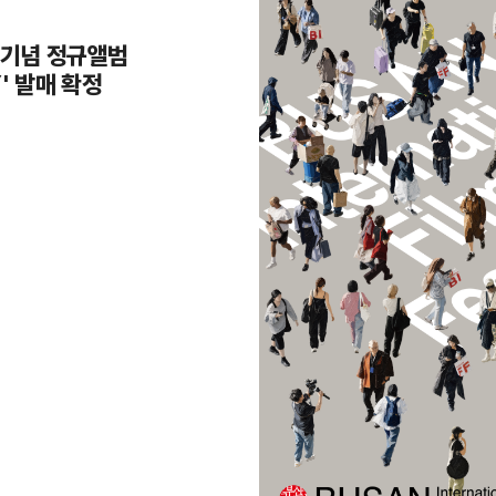
년 기념 정규앨범
Y' 발매 확정