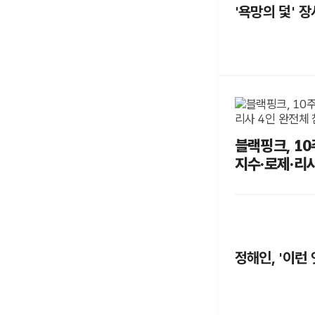
'욕망의 덫' 
블랙핑크, 10
지수·로제·리
정해인, '이런