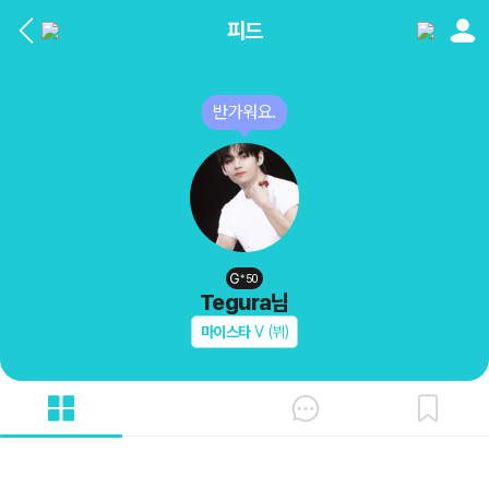
피드
반가워요.
50
Tegura
님
마이스타
V (뷔)