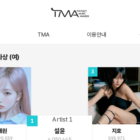
십
TMA
이용안내
상 (여)
3
1
설윤
해원
지효
95,939
595,971
4,050,445