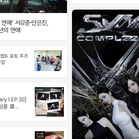
 연애' 서강준·안은진,
년의 연애
콘셉트 포토 추가
얼'
ary l EP.10]
훈 📆...