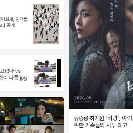
제영화제, 관객들
스터 공개
요없다 vs
이 다름.jpg
류승룡·하지원 '비광', 아
위한 가족들의 사투 예고