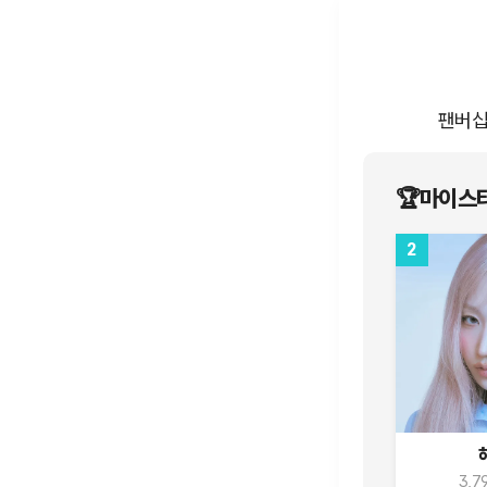
팬버
🏆마이스타
2
3,7