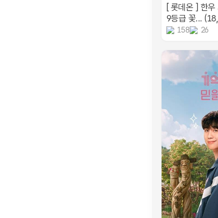
[ 롯데온 ] 한
9등급 꽃... (18
158
26