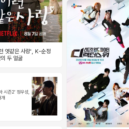
이런 엿같은 사랑', K-순정
의 두 얼굴
아 시즌2' 정우성,
재개