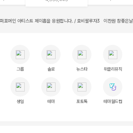
/ 호비팔루자3 이찬원 참좋은날 응원합니다 오내언사 / sokim58 이찬원 
수님 응원합니다 / 코코라니 방탄소년단의 유일무이한 메인댄서이자 최고의 퍼포머
ATEEZ 🔥🔥🔥BAD🔥BAD🔥BAD🔥BAD🔥BAD🔥BAD🔥
그룹
솔로
뉴스타
위클리뮤직
생일
테마
포토톡
테마월드컵