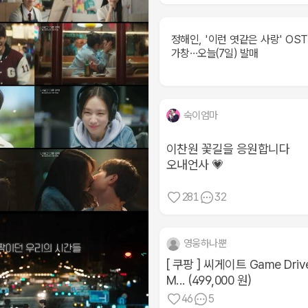
정해인, '이런 엿같은 사랑' OST
가창…오늘(7일) 발매
숙이엄마
이찬원 꽃길을 응원합니다
오내언사 💗
281
32
영웅하나뿐
[ 쿠팡 ] 씨게이트 Game Driv
M... (499,000 원)
46
5