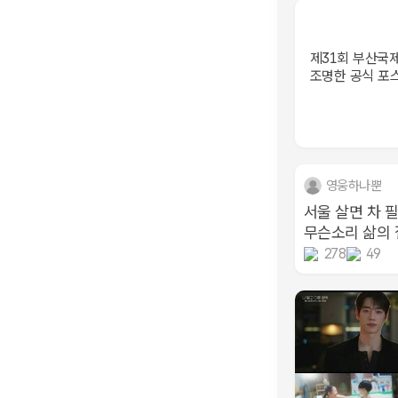
제31회 부산국
조명한 공식 포
영웅하나뿐
서울 살면 차 필
무슨소리 삶의 질
278
49