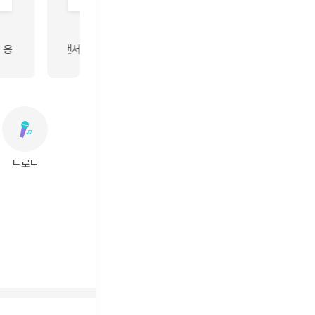
18,535,434
명품보컬 응원합니다 / sin73443886 임영웅 세상의 빛으로 이리 환하게 
인 아티스트 제이홉을 응원합니다. / 호비팔루자3 이찬원 참좋은날 응원합니다 오
BAD🔥 / pandar Skz / AlenaSkoryh PLAVE💙💜💗❤️🖤PLA
트로트