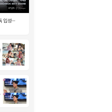
독 입성…
한