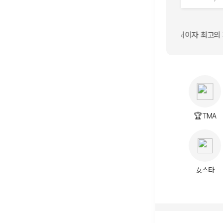
년단의 유일무이한 메인댄서이자 최고의 퍼포머인 아티스트 제이홉을 응원합니다. 
 멋진 나의 슈스 사랑합니다 데뷔 10주년도 넘넘 축하해요 / 은휘 임영웅 가
🏆TMA
女스타