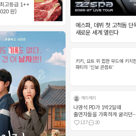
우 최고등급 1++
,020 원)
에스파, 데뷔 첫 고척돔 단
새로운 세계 열린다
키키, 요트 위 힙한 무드에 키치
파티의 '신보 콘셉트'
캐치캐치
나영석 PD가 1박2일때
출연자들을 가혹하게 굴리던
이유
137
20