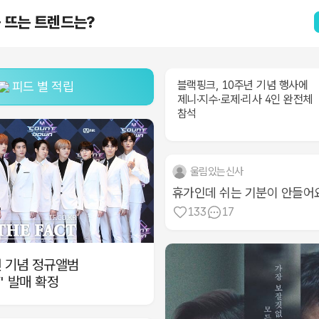
즘 뜨는 트렌드는?
블랙핑크, 10주년 기념 행사에
피드 별 적립
제니·지수·로제·리사 4인 완전체
참석
울림있는신사
휴가인데 쉬는 기분이 안들어
133
17
년 기념 정규앨범
Y' 발매 확정