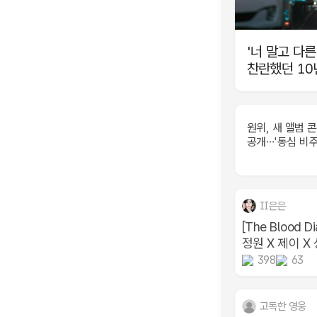
'너 말고 다른
찬란했던 10
원위, 새 앨범 
공개…'동심 비주
II은은
[The Blood Di
정원 X 제이 X 성
398
63
고독한 영웅