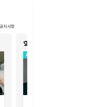
공지사항
🏆마이스타상 (남)
1
2
엔믹스 사랑해 꼭 다치지 말고 
임영웅
진 (JIN)
12,119,841