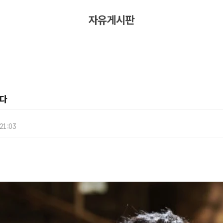
자유게시판
다
 21:03