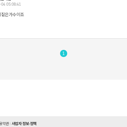
-04 05:08:41
이짙은가수이죠
1
용약관
사업자 정보·정책