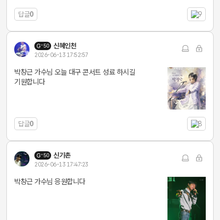
답글
0
9
신혜인천
50
2026-06-13 17:52:57
박창근 가수님 오늘 대구 콘서트 성료 하시길
기원합니다
답글
0
8
신기촌
50
2026-06-13 17:47:23
박창근 가수님 응원합니다