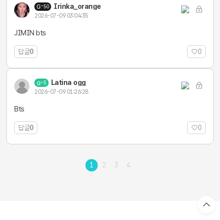
Irinka_orange
50
2026-07-09 03:04:35
JIMIN bts
답글
0
0
Latina ogg
5
2026-07-09 01:26:28
Bts
답글
0
0
1
2
3
4