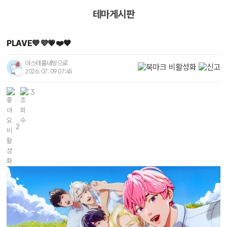
테마게시판
PLAVE💙💜💗❤️🖤
아스테룸내방으로
2026. 07. 09 07:45
3
2