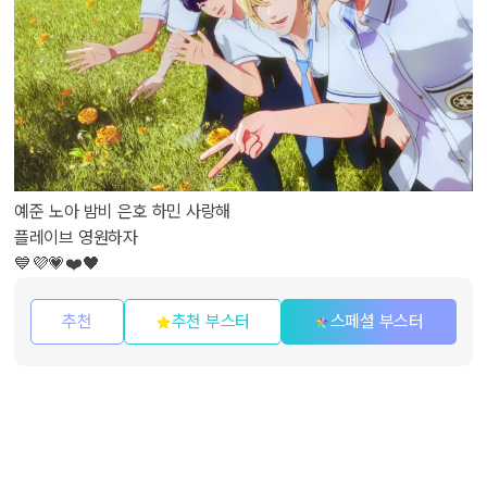
예준 노아 밤비 은호 하민 사랑해
플레이브 영원하자
💙💜💗❤️🖤
추천
추천 부스터
스페셜 부스터