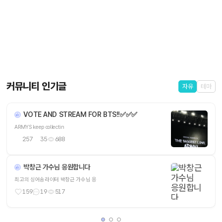
커뮤니티 인기글
자유
테마
VOTE AND STREAM FOR BTS!!✅️✅️✅
ARMYS keep collectin
257
35
688
박창근 가수님 응원합니다
최고의 싱어송라이터 박창근 가수님 응
159
19
517