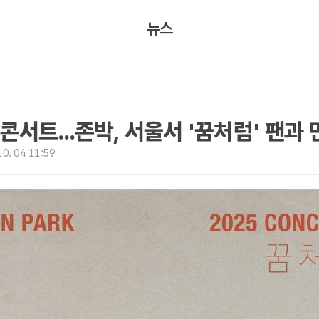
뉴스
 콘서트...존박, 서울서 '꿈처럼' 팬과
0. 04 11:59