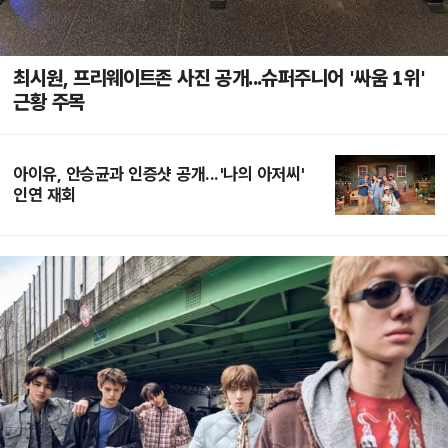
최시원, 프리웨이트존 사진 공개...슈퍼주니어 '싸움 1위'
근황 주목
아이유, 안승균과 인증샷 공개...'나의 아저씨'
인연 재회