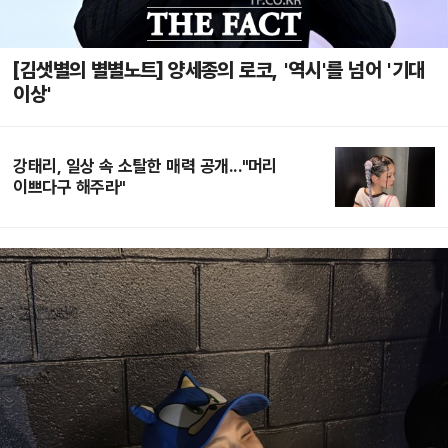
[김샛별의 별별노트] 양세종의 로코, '역시'를 넘어 '기대
이상'
강태리, 일상 속 소탈한 매력 공개..."머리
이쁘다구 해주라"