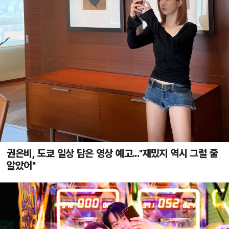
권은비, 도쿄 일상 담은 영상 예고..."재밌지 역시 그럴 줄
알았어"