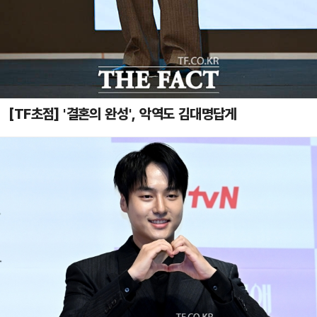
[TF초점] '결혼의 완성', 악역도 김대명답게