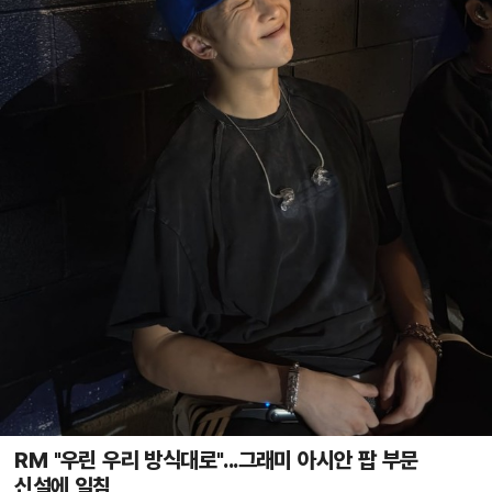
RM "우린 우리 방식대로"...그래미 아시안 팝 부문
신설에 일침