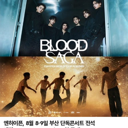
엔하이픈, 8월 8·9일 부산 단독콘서트 전석