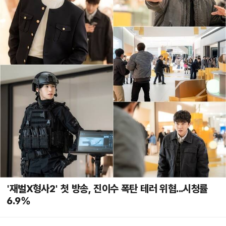
'재벌X형사2' 첫 방송, 진이수 폭탄 테러 위협...시청률
6.9%