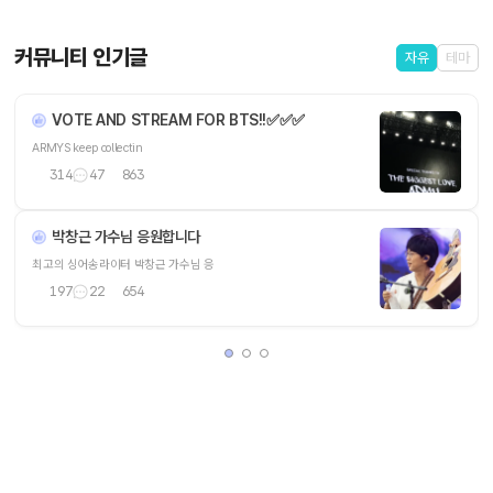
커뮤니티 인기글
자유
테마
VOTE AND STREAM FOR BTS!!✅️✅️✅
ARMYS keep collectin
314
47
863
박창근 가수님 응원합니다
최고의 싱어송라이터 박창근 가수님 응
197
22
654