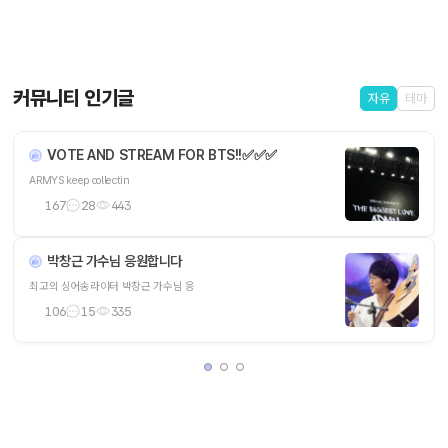
커뮤니티 인기글
자유
테마
VOTE AND STREAM FOR BTS!!✅️✅️✅
ARMYS keep collectin
167
28
443
박창근 가수님 응원합니다
최고의 싱어송라이터 박창근 가수님 응
106
15
335