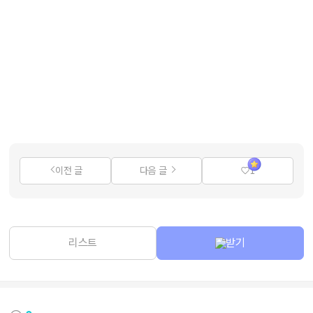
이전 글
다음 글
1
리스트
받기