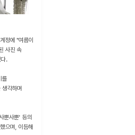
 계정에 "여름이
된 사진 속
다.
기를
을 생각하며
'사뿐사뿐' 등의
혼했으며, 이듬해