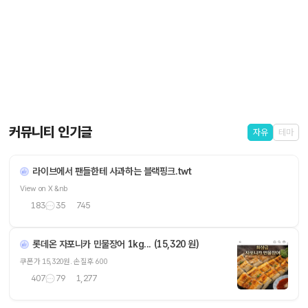
커뮤니티 인기글
자유
테마
라이브에서 팬들한테 사과하는 블랙핑크.twt
View on X &nb
183
35
745
롯데온 자포니카 민물장어 1kg... (15,320 원)
쿠폰가 15,320원. 손질후 600
407
79
1,277