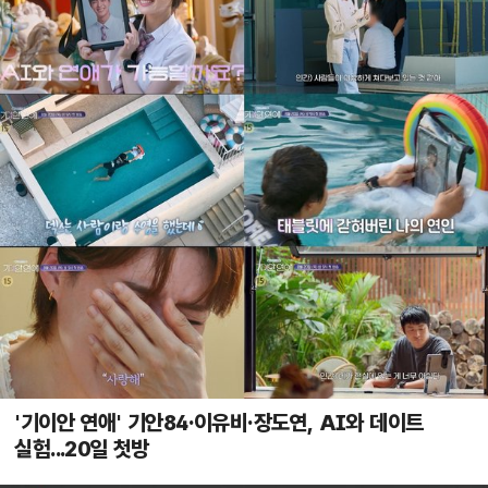
'기이안 연애' 기안84·이유비·장도연, AI와 데이트
실험...20일 첫방