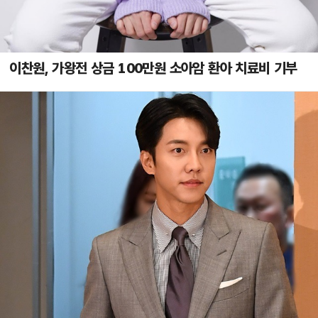
이찬원, 가왕전 상금 100만원 소아암 환아 치료비 기부