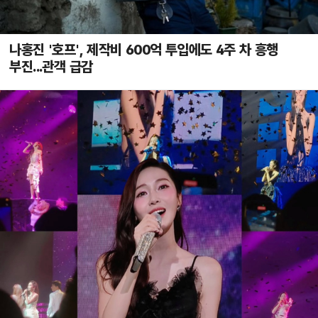
나홍진 '호프', 제작비 600억 투입에도 4주 차 흥행
부진...관객 급감