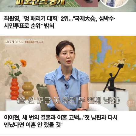
최원영, '멍 때리기 대회' 2위..."국제大会, 심박수·
시민투표로 순위" 밝혀
이아현, 세 번의 결혼과 이혼 고백..."첫 남편과 다시
만났다면 이혼 안 했을 것"