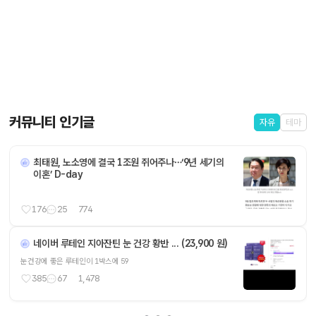
커뮤니티 인기글
자유
테마
최태원, 노소영에 결국 1조원 쥐어주나…‘9년 세기의
이혼’ D-day
176
25
774
네이버 루테인 지아잔틴 눈 건강 황반 ... (23,900 원)
눈건강에 좋은 루테인이 1박스에 59
385
67
1,478