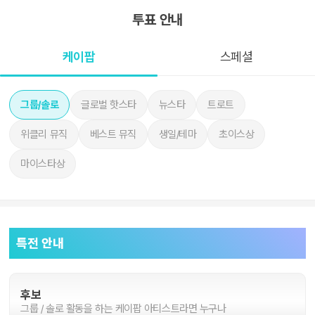
투표 안내
케이팝
스페셜
그룹/솔로
글로벌 핫스타
뉴스타
트로트
위클리 뮤직
베스트 뮤직
생일/테마
초이스상
마이스타상
특전 안내
후보
그룹 / 솔로 활동을 하는 케이팝 아티스트라면 누구나