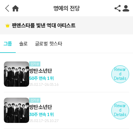
명예의 전당
팬앤스타를 빛낸 역대 아티스트
그룹
솔로
글로벌 핫스타
인기상
Rewar
방탄소년단
d
50주 연속 1위
Details
25.02.17~26.03.16
인기상
Rewar
방탄소년단
d
30주 연속 1위
Details
25.02.17~25.10.27