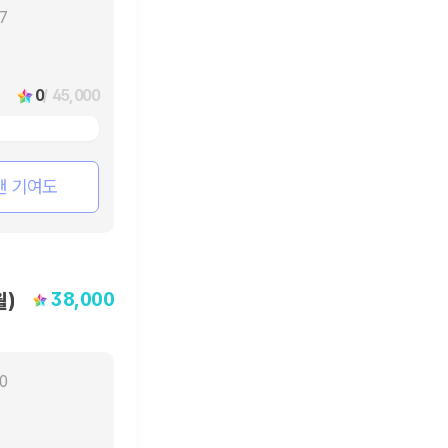
17
0
/ 45,000
팬 기여도
38,000
월)
10