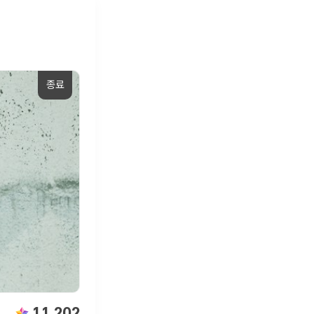
종료
11,202