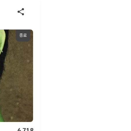
종료
6,718