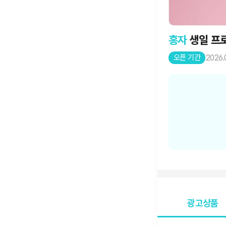
홍자
생일 프
오픈 기간
2026.
광고상품