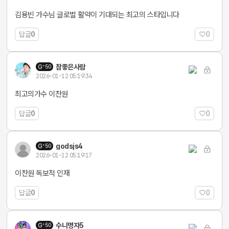
김용빈 가수님 글로벌 활약이 기대되는 최고의 스타입니다
답글
0
0
참좋은사람
50
2026-01-12 05:19:34
최고의가수 이찬원
답글
0
0
godsjs4
50
2026-01-12 05:19:17
이찬원 독보적 인재
답글
0
0
수니명자5
50