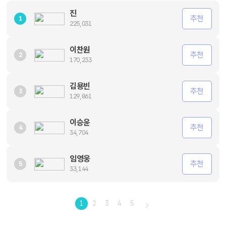
진
추천
1
225,031
이찬원
추천
2
170,233
김용빈
추천
3
129,861
이승윤
추천
4
34,704
임영웅
추천
5
33,144
1
2
3
4
5