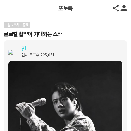
포토톡
1월 2주차
종료
글로벌 활약이 기대되는 스타
진
현재 득표수
225,031