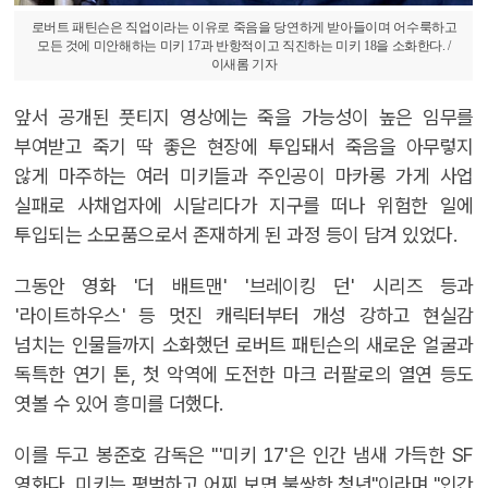
로버트 패틴슨은 직업이라는 이유로 죽음을 당연하게 받아들이며 어수룩하고
모든 것에 미안해하는 미키 17과 반항적이고 직진하는 미키 18을 소화한다. /
이새롬 기자
앞서 공개된 풋티지 영상에는 죽을 가능성이 높은 임무를
부여받고 죽기 딱 좋은 현장에 투입돼서 죽음을 아무렇지
않게 마주하는 여러 미키들과 주인공이 마카롱 가게 사업
실패로 사채업자에 시달리다가 지구를 떠나 위험한 일에
투입되는 소모품으로서 존재하게 된 과정 등이 담겨 있었다.
그동안 영화 '더 배트맨' '브레이킹 던' 시리즈 등과
'라이트하우스' 등 멋진 캐릭터부터 개성 강하고 현실감
넘치는 인물들까지 소화했던 로버트 패틴슨의 새로운 얼굴과
독특한 연기 톤, 첫 악역에 도전한 마크 러팔로의 열연 등도
엿볼 수 있어 흥미를 더했다.
이를 두고 봉준호 감독은 "'미키 17'은 인간 냄새 가득한 SF
영화다. 미키는 평범하고 어찌 보면 불쌍한 청년"이라며 "인간