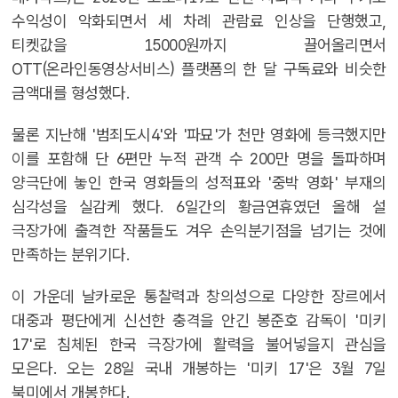
수익성이 악화되면서 세 차례 관람료 인상을 단행했고,
티켓값을 15000원까지 끌어올리면서
OTT(온라인동영상서비스) 플랫폼의 한 달 구독료와 비슷한
금액대를 형성했다.
물론 지난해 '범죄도시4'와 '파묘'가 천만 영화에 등극했지만
이를 포함해 단 6편만 누적 관객 수 200만 명을 돌파하며
양극단에 놓인 한국 영화들의 성적표와 '중박 영화' 부재의
심각성을 실감케 했다. 6일간의 황금연휴였던 올해 설
극장가에 출격한 작품들도 겨우 손익분기점을 넘기는 것에
만족하는 분위기다.
이 가운데 날카로운 통찰력과 창의성으로 다양한 장르에서
대중과 평단에게 신선한 충격을 안긴 봉준호 감독이 '미키
17'로 침체된 한국 극장가에 활력을 불어넣을지 관심을
모은다. 오는 28일 국내 개봉하는 '미키 17'은 3월 7일
북미에서 개봉한다.