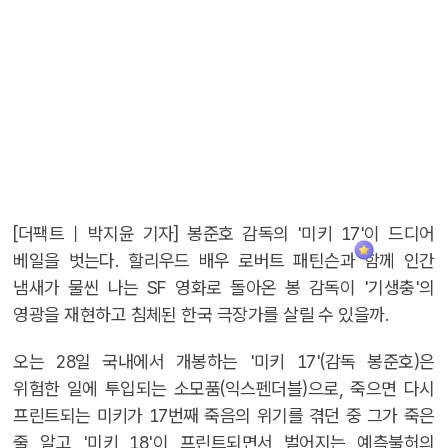
[더팩트｜박지윤 기자] 봉준호 감독의 '미키 17'이 드디어
베일을 벗는다. 할리우드 배우 로버트 패틴슨과 함께 인간
냄새가 물씬 나는 SF 영화로 돌아온 봉 감독이 '기생충'의
영광을 재현하고 침체된 한국 극장가를 살릴 수 있을까.
오는 28일 국내에서 개봉하는 '미키 17'(감독 봉준호)은
위험한 일에 투입되는 소모품(익스펜더블)으로, 죽으면 다시
프린트되는 미키가 17번째 죽음의 위기를 겪던 중 그가 죽은
줄 알고 '미키 18'이 프린트되면서 벌어지는 예측불허의