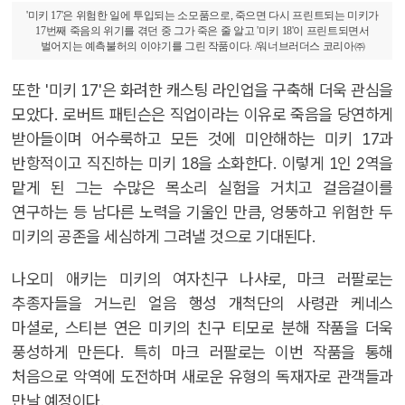
'미키 17'은 위험한 일에 투입되는 소모품으로, 죽으면 다시 프린트되는 미키가
17번째 죽음의 위기를 겪던 중 그가 죽은 줄 알고 '미키 18'이 프린트되면서
벌어지는 예측불허의 이야기를 그린 작품이다. /워너브러더스 코리아㈜
또한 '미키 17'은 화려한 캐스팅 라인업을 구축해 더욱 관심을
모았다. 로버트 패틴슨은 직업이라는 이유로 죽음을 당연하게
받아들이며 어수룩하고 모든 것에 미안해하는 미키 17과
반항적이고 직진하는 미키 18을 소화한다. 이렇게 1인 2역을
맡게 된 그는 수많은 목소리 실험을 거치고 걸음걸이를
연구하는 등 남다른 노력을 기울인 만큼, 엉뚱하고 위험한 두
미키의 공존을 세심하게 그려낼 것으로 기대된다.
나오미 애키는 미키의 여자친구 나샤로, 마크 러팔로는
추종자들을 거느린 얼음 행성 개척단의 사령관 케네스
마셜로, 스티븐 연은 미키의 친구 티모로 분해 작품을 더욱
풍성하게 만든다. 특히 마크 러팔로는 이번 작품을 통해
처음으로 악역에 도전하며 새로운 유형의 독재자로 관객들과
만날 예정이다.