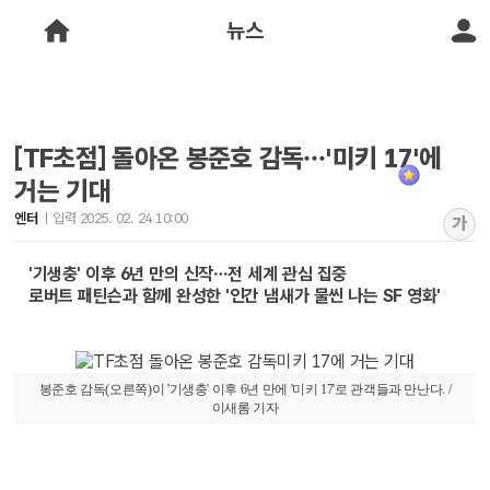
뉴스
[TF초점] 돌아온 봉준호 감독…'미키 17'에
거는 기대
엔터
입력 2025. 02. 24 10:00
가
'기생충' 이후 6년 만의 신작…전 세계 관심 집중
로버트 패틴슨과 함께 완성한 '인간 냄새가 물씬 나는 SF 영화'
봉준호 감독(오른쪽)이 '기생충' 이후 6년 만에 '미키 17'로 관객들과 만난다. /
이새롬 기자