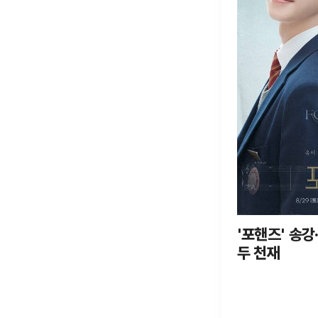
'포핸즈' 송강
두 천재