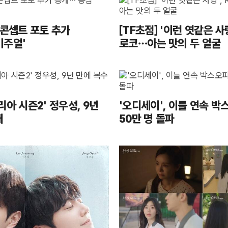
 콘셉트 포토 추가
[TF초점] '이런 엿같은 사
비주얼'
로코…아는 맛의 두 얼굴
리아 시즌2' 정우성, 9년
'오디세이', 이틀 연속 박
개
50만 명 돌파