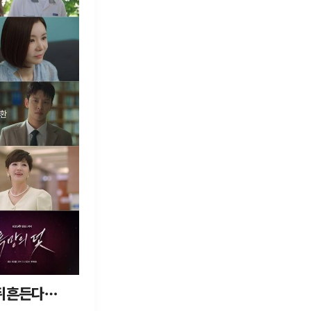
 뒤흔든다…