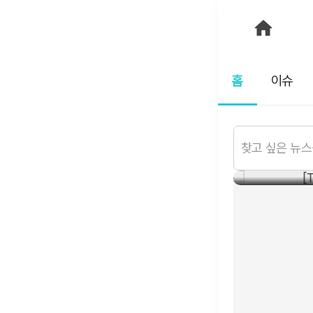
홈
이슈
 박스오피스 1위…50만 명
[TF초
맛의 두