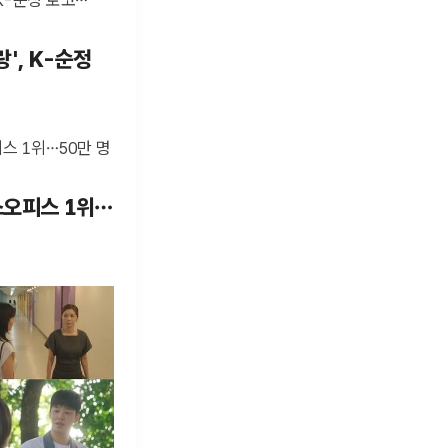
랑', K-순정
스오피스 1위…