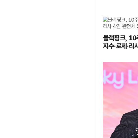
블랙핑크, 10
지수·로제·리