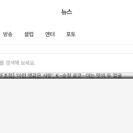
뉴스
방송
셀럽
엔터
포토
점] '이런 엿같은 사랑', K-순정 로코…
 얼굴