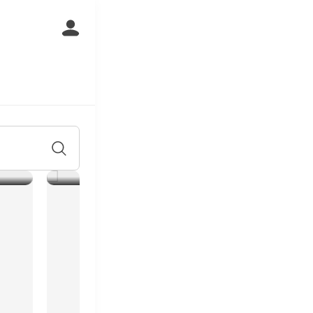
아는
SF9, 10주년 기념 정규앨범 '
확정