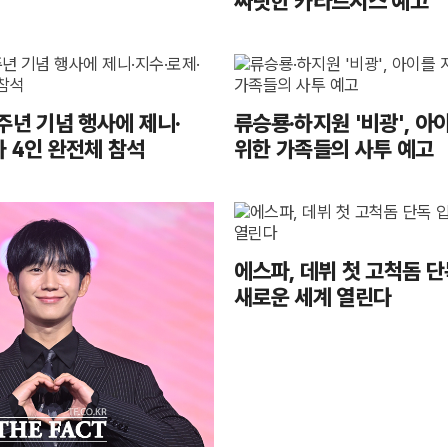
짜릿한 카타르시스 예고
주년 기념 행사에 제니·
류승룡·하지원 '비광', 아
사 4인 완전체 참석
위한 가족들의 사투 예고
에스파, 데뷔 첫 고척돔 
새로운 세계 열린다