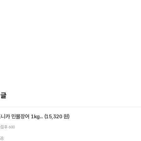
기글
카 민물장어 1kg... (15,320 원)
손질후 600
58