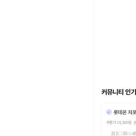
커뮤니티 인
롯데온 자포니
쿠폰가 15,320원. 
212
30
6