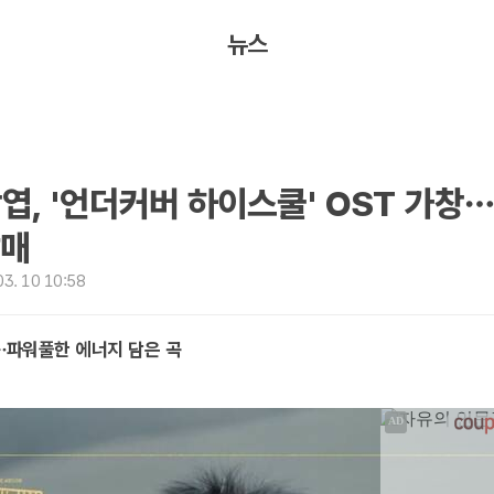
뉴스
엽, '언더커버 하이스쿨' OST 가창
발매
3. 10 10:58
창…파워풀한 에너지 담은 곡