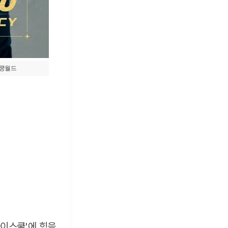
)쿵월드
하이스쿨'에 힘을