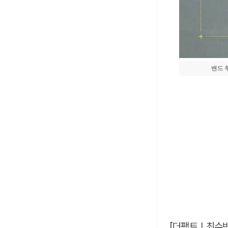
밴드 
[더팩트ㅣ최수빈