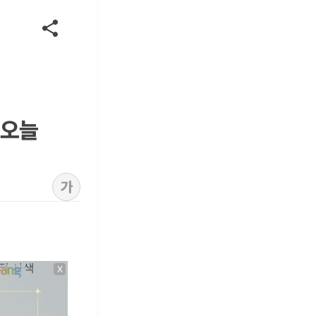
…오늘
가
X