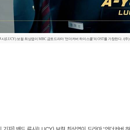
루시(LUCY) 보컬 최상엽이 MBC 금토드라마 '언더커버 하이스쿨'의 OST를 가창한다. /(주
 기자] 밴드 루시(LUCY) 보컬 최상엽이 드라마 '언더커버 