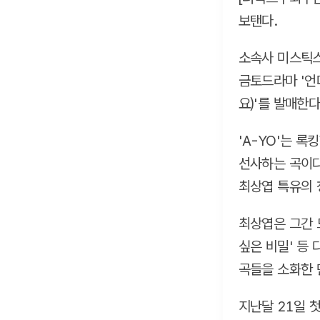
보탠다.
소속사 미스틱스
금토드라마 '언더
요)'를 발매한다
'A-YO'는 
선사하는 곡이다
최상엽 특유의 
최상엽은 그간 드
싶은 비밀' 등
곡들을 소화한 
지난달 21일 