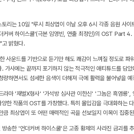
토리는 10일 "루시 최상엽이 이날 오후 6시 각종 음원 사이
커버 하이스쿨'(극본 임영빈, 연출 최정인)의 OST Part 4. 
"고 밝혔다.
록킹한 사운드를 기반으로 듣기만 해도 쾌감이 느껴질 정도로 
. 가사에는 끝까지 포기하지 않는 적극적인 애티튜드를 담았
청량하면서도 섬세한 음색이 더해져 극에 활력을 불어넣을 예
라마 '재벌X형사' '가석방 심사관 이한신' '그놈은 흑염룡', 
 다양한 작품의 OST를 가창했다. 특히 몰입감을 극대화하는 
만큼 최상엽이 또 어떤 매력적인 곡을 선보일지 이목이 집중된
첫 방송한 '언더커버 하이스쿨'은 고종 황제의 사라진 금괴를 