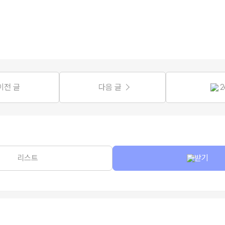
이전 글
다음 글
2
리스트
받기